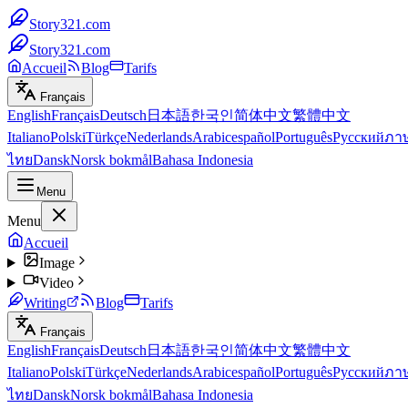
Story321.com
Story321.com
Accueil
Blog
Tarifs
Français
English
Français
Deutsch
日本語
한국인
简体中文
繁體中文
Italiano
Polski
Türkçe
Nederlands
Arabic
español
Português
Русский
ภา
ไทย
Dansk
Norsk bokmål
Bahasa Indonesia
Menu
Menu
Accueil
Image
Video
Writing
Blog
Tarifs
Français
English
Français
Deutsch
日本語
한국인
简体中文
繁體中文
Italiano
Polski
Türkçe
Nederlands
Arabic
español
Português
Русский
ภา
ไทย
Dansk
Norsk bokmål
Bahasa Indonesia