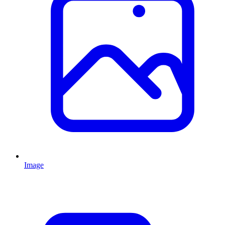
Image