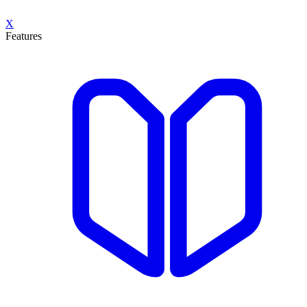
X
Features