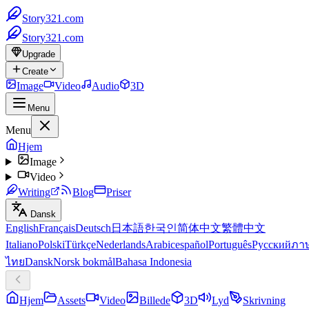
Story321.com
Story321.com
Upgrade
Create
Image
Video
Audio
3D
Menu
Menu
Hjem
Image
Video
Writing
Blog
Priser
Dansk
English
Français
Deutsch
日本語
한국인
简体中文
繁體中文
Italiano
Polski
Türkçe
Nederlands
Arabic
español
Português
Русский
ภา
ไทย
Dansk
Norsk bokmål
Bahasa Indonesia
Hjem
Assets
Video
Billede
3D
Lyd
Skrivning