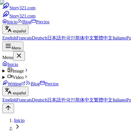
Story321.com
Story321.com
Inicio
Blog
Precios
español
English
Français
Deutsch
日本語
한국인
简体中文
繁體中文
Italiano
Po
Menu
Menu
Inicio
Image
Video
Writing
Blog
Precios
español
English
Français
Deutsch
日本語
한국인
简体中文
繁體中文
Italiano
Po
Inicio