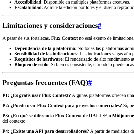
Accesibilidad
: Disponible en múltiples plataformas creativas.
Escalabilidad
: Admite la edición por lotes y el diseño reproduc
Limitaciones y consideraciones
#
A pesar de sus fortalezas,
Flux Context
no está exento de limitacione
Dependencia de la plataforma
: No todas las plataformas admi
Sensibilidad de las indicaciones
: Las indicaciones vagas aún 
Requisitos de hardware
: El renderizado de alto rendimiento 
Bloqueo de estilo
: Si bien es consistente, el modelo puede oca
Preguntas frecuentes (FAQ)
#
P1: ¿Es gratis usar Flux Context?
Algunas plataformas ofrecen una v
P2: ¿Puedo usar Flux Context para proyectos comerciales?
Sí, pe
P3: ¿En qué se diferencia Flux Context de DALL·E o Midjourn
del contexto.
P4: ¿Existe una API para desarrolladores?
A partir de mediados de