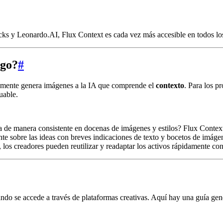
ks y Leonardo.AI, Flux Context es cada vez más accesible en todos los
ego?
#
lemente genera imágenes a la IA que comprende el
contexto
. Para los p
uable.
 de manera consistente en docenas de imágenes y estilos? Flux Context 
te sobre las ideas con breves indicaciones de texto y bocetos de imágen
 los creadores pueden reutilizar y readaptar los activos rápidamente con
ndo se accede a través de plataformas creativas. Aquí hay una guía gen