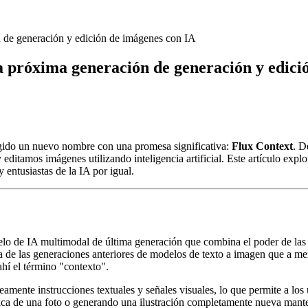
ón de generación y edición de imágenes con IA
la próxima generación de generación y edic
rgido un nuevo nombre con una promesa significativa:
Flux Context
. D
editamos imágenes utilizando inteligencia artificial. Este artículo expl
 entusiastas de la IA por igual.
de IA multimodal de última generación que combina el poder de las en
ia de las generaciones anteriores de modelos de texto a imagen que a m
ahí el término "contexto".
eamente instrucciones textuales y señales visuales, lo que permite a lo
fica de una foto o generando una ilustración completamente nueva manten