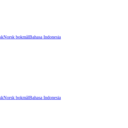
sk
Norsk bokmål
Bahasa Indonesia
sk
Norsk bokmål
Bahasa Indonesia