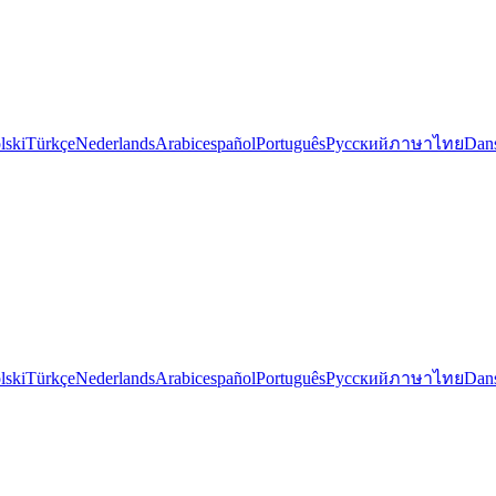
lski
Türkçe
Nederlands
Arabic
español
Português
Русский
ภาษาไทย
Dan
lski
Türkçe
Nederlands
Arabic
español
Português
Русский
ภาษาไทย
Dan