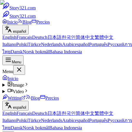
Story321.com
Story321.com
Inicio
Blog
Precios
español
English
Français
Deutsch
日本語
한국인
简体中文
繁體中文
Italiano
Polski
Türkçe
Nederlands
Arabic
español
Português
Русский
ภา
ไทย
Dansk
Norsk bokmål
Bahasa Indonesia
Menu
Menu
Inicio
Image
Video
Writing
Blog
Precios
español
English
Français
Deutsch
日本語
한국인
简体中文
繁體中文
Italiano
Polski
Türkçe
Nederlands
Arabic
español
Português
Русский
ภา
ไทย
Dansk
Norsk bokmål
Bahasa Indonesia