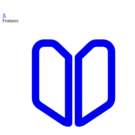
X
Features