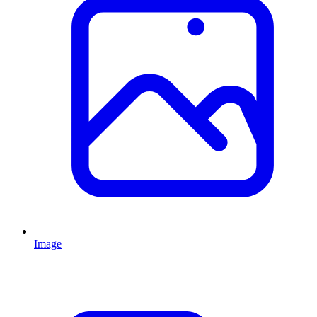
Image