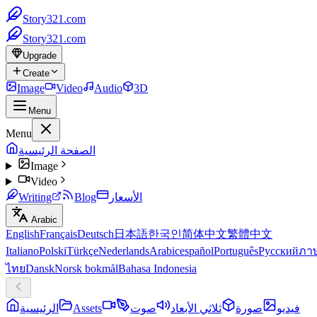
Story321.com
Story321.com
Upgrade
Create
Image
Video
Audio
3D
Menu
Menu
الصفحة الرئيسية
Image
Video
الأسعار
Blog
Writing
Arabic
English
Français
Deutsch
日本語
한국인
简体中文
繁體中文
Italiano
Polski
Türkçe
Nederlands
Arabic
español
Português
Русский
ภา
ไทย
Dansk
Norsk bokmål
Bahasa Indonesia
فيديو
صورة
ثلاثي الأبعاد
صوت
Assets
الرئيسية