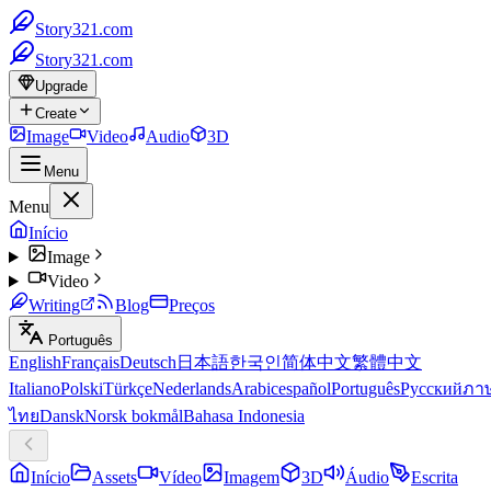
Story321.com
Story321.com
Upgrade
Create
Image
Video
Audio
3D
Menu
Menu
Início
Image
Video
Writing
Blog
Preços
Português
English
Français
Deutsch
日本語
한국인
简体中文
繁體中文
Italiano
Polski
Türkçe
Nederlands
Arabic
español
Português
Русский
ภา
ไทย
Dansk
Norsk bokmål
Bahasa Indonesia
Início
Assets
Vídeo
Imagem
3D
Áudio
Escrita