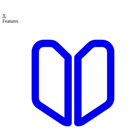
X
Features