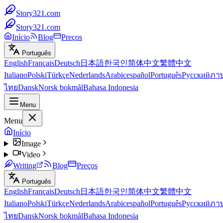
Story321.com
Story321.com
Início
Blog
Preços
Português
English
Français
Deutsch
日本語
한국인
简体中文
繁體中文
Italiano
Polski
Türkçe
Nederlands
Arabic
español
Português
Русский
ภา
ไทย
Dansk
Norsk bokmål
Bahasa Indonesia
Menu
Menu
Início
Image
Video
Writing
Blog
Preços
Português
English
Français
Deutsch
日本語
한국인
简体中文
繁體中文
Italiano
Polski
Türkçe
Nederlands
Arabic
español
Português
Русский
ภา
ไทย
Dansk
Norsk bokmål
Bahasa Indonesia