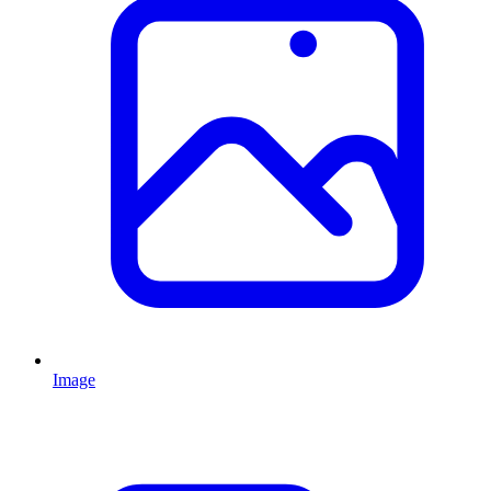
Image