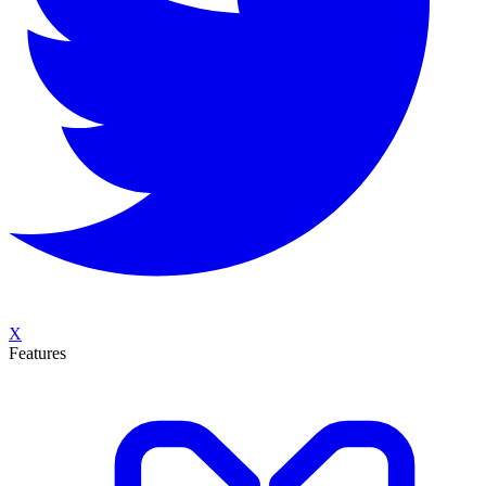
X
Features