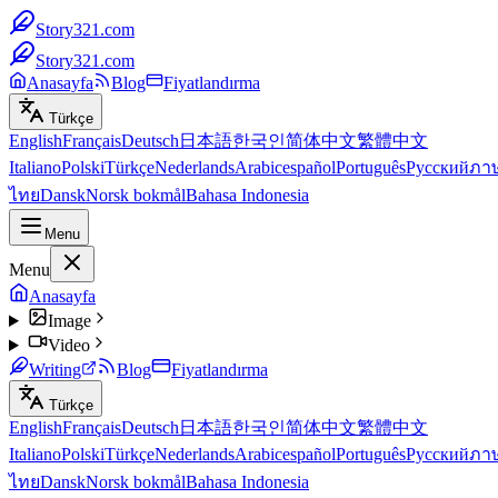
Story321.com
Story321.com
Anasayfa
Blog
Fiyatlandırma
Türkçe
English
Français
Deutsch
日本語
한국인
简体中文
繁體中文
Italiano
Polski
Türkçe
Nederlands
Arabic
español
Português
Русский
ภา
ไทย
Dansk
Norsk bokmål
Bahasa Indonesia
Menu
Menu
Anasayfa
Image
Video
Writing
Blog
Fiyatlandırma
Türkçe
English
Français
Deutsch
日本語
한국인
简体中文
繁體中文
Italiano
Polski
Türkçe
Nederlands
Arabic
español
Português
Русский
ภา
ไทย
Dansk
Norsk bokmål
Bahasa Indonesia