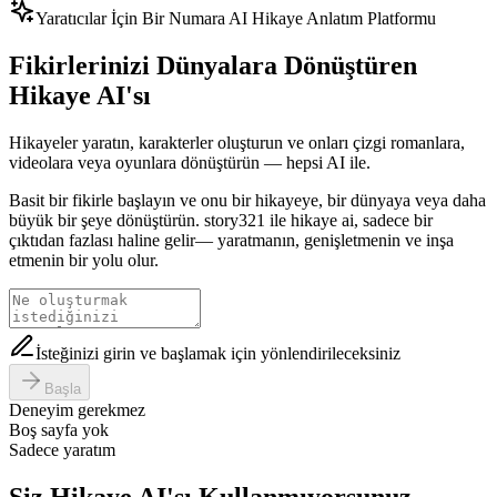
Yaratıcılar İçin Bir Numara AI Hikaye Anlatım Platformu
Fikirlerinizi Dünyalara Dönüştüren
Hikaye AI'sı
Hikayeler yaratın, karakterler oluşturun ve onları çizgi romanlara,
videolara veya oyunlara dönüştürün — hepsi AI ile.
Basit bir fikirle başlayın ve onu bir hikayeye, bir dünyaya veya daha
büyük bir şeye dönüştürün. story321 ile hikaye ai, sadece bir
çıktıdan fazlası haline gelir— yaratmanın, genişletmenin ve inşa
etmenin bir yolu olur.
İsteğinizi girin ve başlamak için yönlendirileceksiniz
Başla
Deneyim gerekmez
Boş sayfa yok
Sadece yaratım
Siz Hikaye AI'sı Kullanmıyorsunuz.