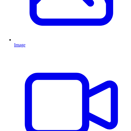
Image