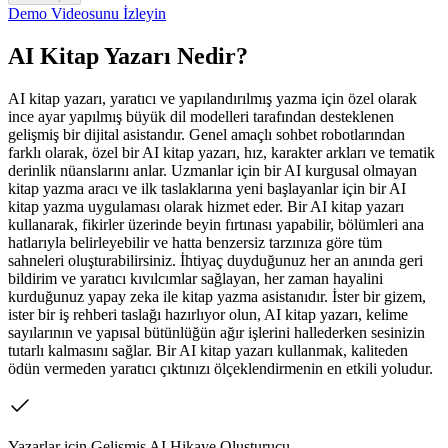
Demo Videosunu İzleyin
AI Kitap Yazarı Nedir?
AI kitap yazarı, yaratıcı ve yapılandırılmış yazma için özel olarak
ince ayar yapılmış büyük dil modelleri tarafından desteklenen
gelişmiş bir dijital asistandır. Genel amaçlı sohbet robotlarından
farklı olarak, özel bir AI kitap yazarı, hız, karakter arkları ve tematik
derinlik nüanslarını anlar. Uzmanlar için bir AI kurgusal olmayan
kitap yazma aracı ve ilk taslaklarına yeni başlayanlar için bir AI
kitap yazma uygulaması olarak hizmet eder. Bir AI kitap yazarı
kullanarak, fikirler üzerinde beyin fırtınası yapabilir, bölümleri ana
hatlarıyla belirleyebilir ve hatta benzersiz tarzınıza göre tüm
sahneleri oluşturabilirsiniz. İhtiyaç duyduğunuz her an anında geri
bildirim ve yaratıcı kıvılcımlar sağlayan, her zaman hayalini
kurduğunuz yapay zeka ile kitap yazma asistanıdır. İster bir gizem,
ister bir iş rehberi taslağı hazırlıyor olun, AI kitap yazarı, kelime
sayılarının ve yapısal bütünlüğün ağır işlerini hallederken sesinizin
tutarlı kalmasını sağlar. Bir AI kitap yazarı kullanmak, kaliteden
ödün vermeden yaratıcı çıktınızı ölçeklendirmenin en etkili yoludur.
Yazarlar için Gelişmiş AI Hikaye Oluşturucu