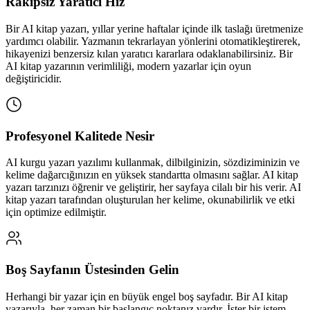
Rakipsiz Yaratıcı Hız
Bir AI kitap yazarı, yıllar yerine haftalar içinde ilk taslağı üretmenize
yardımcı olabilir. Yazmanın tekrarlayan yönlerini otomatikleştirerek,
hikayenizi benzersiz kılan yaratıcı kararlara odaklanabilirsiniz. Bir
AI kitap yazarının verimliliği, modern yazarlar için oyun
değiştiricidir.
Profesyonel Kalitede Nesir
AI kurgu yazarı yazılımı kullanmak, dilbilginizin, sözdiziminizin ve
kelime dağarcığınızın en yüksek standartta olmasını sağlar. AI kitap
yazarı tarzınızı öğrenir ve geliştirir, her sayfaya cilalı bir his verir. AI
kitap yazarı tarafından oluşturulan her kelime, okunabilirlik ve etki
için optimize edilmiştir.
Boş Sayfanın Üstesinden Gelin
Herhangi bir yazar için en büyük engel boş sayfadır. Bir AI kitap
yazarıyla, her zaman bir başlangıç noktanız vardır. İster bir istem,