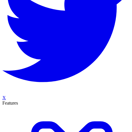
X
Features