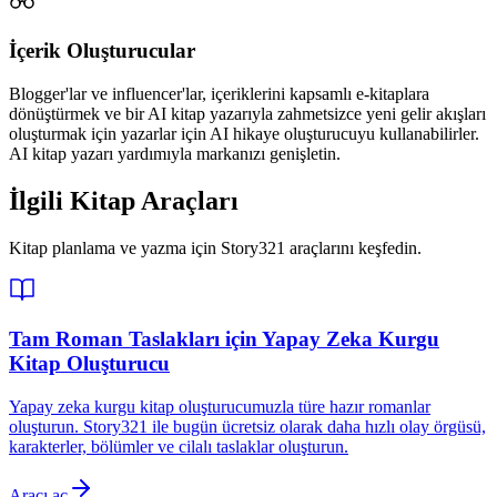
İçerik Oluşturucular
Blogger'lar ve influencer'lar, içeriklerini kapsamlı e-kitaplara
dönüştürmek ve bir AI kitap yazarıyla zahmetsizce yeni gelir akışları
oluşturmak için yazarlar için AI hikaye oluşturucuyu kullanabilirler.
AI kitap yazarı yardımıyla markanızı genişletin.
İlgili Kitap Araçları
Kitap planlama ve yazma için Story321 araçlarını keşfedin.
Tam Roman Taslakları için Yapay Zeka Kurgu
Kitap Oluşturucu
Yapay zeka kurgu kitap oluşturucumuzla türe hazır romanlar
oluşturun. Story321 ile bugün ücretsiz olarak daha hızlı olay örgüsü,
karakterler, bölümler ve cilalı taslaklar oluşturun.
Aracı aç