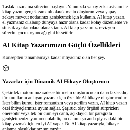
Taslak hazırlama sürecine başlayın. Yanınızda yapay zeka asistanı ile
kitap yazın, gerçek zamanlı olarak metin oluşturun veya yapay
zekayı mevcut notlarınızı genişletmek için kullanın. AI kitap yazarı,
el yazmanız cilalanıp dünyaya hazır olana kadar kolay düzenleme ve
stilistik ayarlamalara olanak tanır. AI kitap yazarınız, revizyon
sürecini çocuk oyuncağı gibi hissettirir.
AI Kitap Yazarımızın Güçlü Özellikleri
Konseptten tamamlamaya kadar ihtiyacınız olan her şey.
Yazarlar için Dinamik AI Hikaye Oluşturucu
Çekirdek motorumuz sadece bir metin oluşturucudan daha fazlasıdır;
tür kurallarını anlayan yazarlar için özel bir AI hikaye oluşturucudur.
İster bilim kurgu, ister romantizm veya gerilim yazın, AI kitap yazarı
özel ihtiyaçlarınıza uyum sağlar. Şaşırtıcı olay örgüsü sürprizleri
önerebilir veya tek bir cümleyi canlı, açıklayıcı bir paragrafa
genişletmenize yardımcı olabilir, bu da onu şu anda piyasadaki bir
kitap yazmak için en iyi AI yapar. Bu AI kitap yazarıyla, hikaye
anlatma olasılıklarınız sınırsızdır.