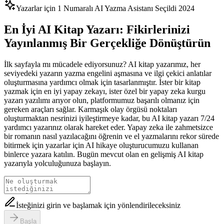
Yazarlar için 1 Numaralı AI Yazma Asistanı Seçildi 2024
En İyi AI Kitap Yazarı: Fikirlerinizi
Yayınlanmış Bir Gerçekliğe Dönüştürün
İlk sayfayla mı mücadele ediyorsunuz? AI kitap yazarımız, her
seviyedeki yazarın yazma engelini aşmasına ve ilgi çekici anlatılar
oluşturmasına yardımcı olmak için tasarlanmıştır. İster bir kitap
yazmak için en iyi yapay zekayı, ister özel bir yapay zeka kurgu
yazarı yazılımı arıyor olun, platformumuz başarılı olmanız için
gereken araçları sağlar. Karmaşık olay örgüsü noktaları
oluşturmaktan nesrinizi iyileştirmeye kadar, bu AI kitap yazarı 7/24
yardımcı yazarınız olarak hareket eder. Yapay zeka ile zahmetsizce
bir romanın nasıl yazılacağını öğrenin ve el yazmalarını rekor sürede
bitirmek için yazarlar için AI hikaye oluşturucumuzu kullanan
binlerce yazara katılın. Bugün mevcut olan en gelişmiş AI kitap
yazarıyla yolculuğunuza başlayın.
İsteğinizi girin ve başlamak için yönlendirileceksiniz
Başla