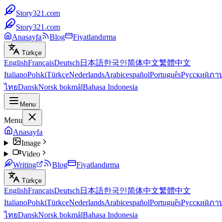
Story321.com
Story321.com
Anasayfa
Blog
Fiyatlandırma
Türkçe
English
Français
Deutsch
日本語
한국인
简体中文
繁體中文
Italiano
Polski
Türkçe
Nederlands
Arabic
español
Português
Русский
ภา
ไทย
Dansk
Norsk bokmål
Bahasa Indonesia
Menu
Menu
Anasayfa
Image
Video
Writing
Blog
Fiyatlandırma
Türkçe
English
Français
Deutsch
日本語
한국인
简体中文
繁體中文
Italiano
Polski
Türkçe
Nederlands
Arabic
español
Português
Русский
ภา
ไทย
Dansk
Norsk bokmål
Bahasa Indonesia