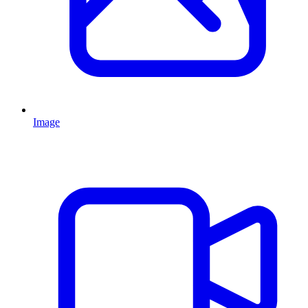
Image