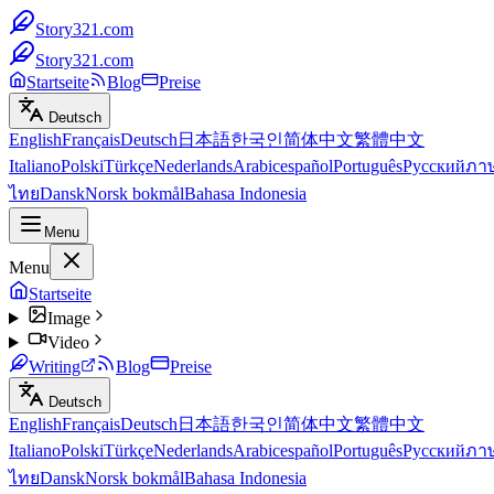
Story321.com
Story321.com
Startseite
Blog
Preise
Deutsch
English
Français
Deutsch
日本語
한국인
简体中文
繁體中文
Italiano
Polski
Türkçe
Nederlands
Arabic
español
Português
Русский
ภา
ไทย
Dansk
Norsk bokmål
Bahasa Indonesia
Menu
Menu
Startseite
Image
Video
Writing
Blog
Preise
Deutsch
English
Français
Deutsch
日本語
한국인
简体中文
繁體中文
Italiano
Polski
Türkçe
Nederlands
Arabic
español
Português
Русский
ภา
ไทย
Dansk
Norsk bokmål
Bahasa Indonesia