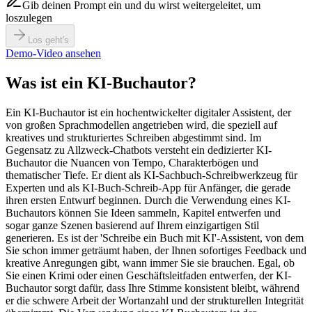
Gib deinen Prompt ein und du wirst weitergeleitet, um
loszulegen
Los geht's
Demo-Video ansehen
Was ist ein KI-Buchautor?
Ein KI-Buchautor ist ein hochentwickelter digitaler Assistent, der
von großen Sprachmodellen angetrieben wird, die speziell auf
kreatives und strukturiertes Schreiben abgestimmt sind. Im
Gegensatz zu Allzweck-Chatbots versteht ein dedizierter KI-
Buchautor die Nuancen von Tempo, Charakterbögen und
thematischer Tiefe. Er dient als KI-Sachbuch-Schreibwerkzeug für
Experten und als KI-Buch-Schreib-App für Anfänger, die gerade
ihren ersten Entwurf beginnen. Durch die Verwendung eines KI-
Buchautors können Sie Ideen sammeln, Kapitel entwerfen und
sogar ganze Szenen basierend auf Ihrem einzigartigen Stil
generieren. Es ist der 'Schreibe ein Buch mit KI'-Assistent, von dem
Sie schon immer geträumt haben, der Ihnen sofortiges Feedback und
kreative Anregungen gibt, wann immer Sie sie brauchen. Egal, ob
Sie einen Krimi oder einen Geschäftsleitfaden entwerfen, der KI-
Buchautor sorgt dafür, dass Ihre Stimme konsistent bleibt, während
er die schwere Arbeit der Wortanzahl und der strukturellen Integrität