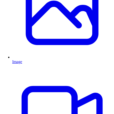
Image