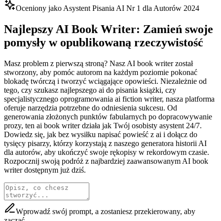
Oceniony jako Asystent Pisania AI Nr 1 dla Autorów 2024
Najlepszy AI Book Writer: Zamień swoje
pomysły w opublikowaną rzeczywistość
Masz problem z pierwszą stroną? Nasz AI book writer został
stworzony, aby pomóc autorom na każdym poziomie pokonać
blokadę twórczą i tworzyć wciągające opowieści. Niezależnie od
tego, czy szukasz najlepszego ai do pisania książki, czy
specjalistycznego oprogramowania ai fiction writer, nasza platforma
oferuje narzędzia potrzebne do odniesienia sukcesu. Od
generowania złożonych punktów fabularnych po dopracowywanie
prozy, ten ai book writer działa jak Twój osobisty asystent 24/7.
Dowiedz się, jak bez wysiłku napisać powieść z ai i dołącz do
tysięcy pisarzy, którzy korzystają z naszego generatora historii AI
dla autorów, aby ukończyć swoje rękopisy w rekordowym czasie.
Rozpocznij swoją podróż z najbardziej zaawansowanym AI book
writer dostępnym już dziś.
Wprowadź swój prompt, a zostaniesz przekierowany, aby
zacząć