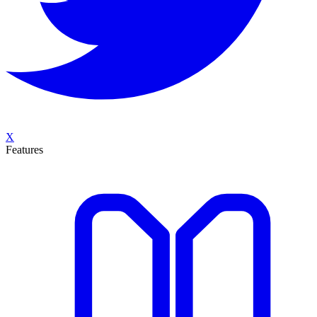
X
Features