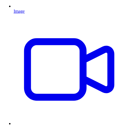
Image