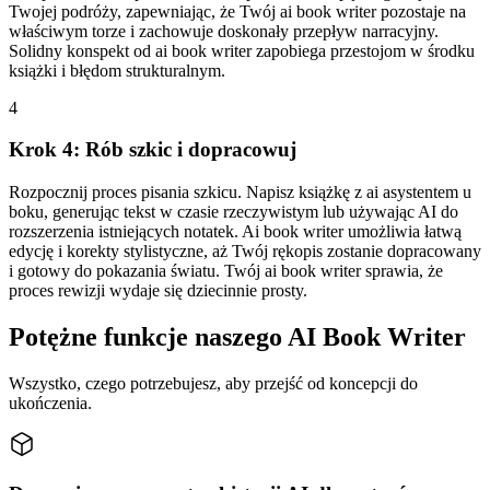
Twojej podróży, zapewniając, że Twój ai book writer pozostaje na
właściwym torze i zachowuje doskonały przepływ narracyjny.
Solidny konspekt od ai book writer zapobiega przestojom w środku
książki i błędom strukturalnym.
4
Krok 4: Rób szkic i dopracowuj
Rozpocznij proces pisania szkicu. Napisz książkę z ai asystentem u
boku, generując tekst w czasie rzeczywistym lub używając AI do
rozszerzenia istniejących notatek. Ai book writer umożliwia łatwą
edycję i korekty stylistyczne, aż Twój rękopis zostanie dopracowany
i gotowy do pokazania światu. Twój ai book writer sprawia, że
proces rewizji wydaje się dziecinnie prosty.
Potężne funkcje naszego AI Book Writer
Wszystko, czego potrzebujesz, aby przejść od koncepcji do
ukończenia.