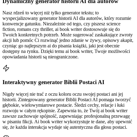
Dynamiczny generator historii AI dla autorów
Nasz rdzeń to więcej niż tylko generator tekstu; to
wyspecjalizowany generator historii AI dla autorów, który rozumie
konwencje gatunku. Niezależnie od tego, czy piszesz science
fiction, romans czy thriller, ai book writer dostosowuje się do
Twoich konkretnych potrzeb. Może sugerować zaskakujące zwroty
akcji lub pomóc Ci rozwinąć jedno zdanie w żywy, opisowy akapit,
czyniąc go najlepszym ai do pisania książki, jaki jest obecnie
dostępny na rynku. Dzięki temu ai book writer, Twoje możliwości
opowiadania historii są nieograniczone.
Interaktywny generator Biblii Postaci AI
Nigdy więcej nie trać z oczu koloru oczu swojej postaci ani jej
historii. Zintegrowany generator Biblii Postaci AI pomaga tworzyć
głębokie, wielowymiarowe postacie. Śledzi cechy, relacje i łuki
rozwoju w całym rękopisie. Zapewnia to, że Twój ai book writer
zawsze zachowuje spójność, zapewniając profesjonalną przewagę
w pisaniu fikcji. Ai book writer wykorzystuje te dane, aby upewnić
się, że każda interakcja wydaje się autentyczna dla głosu postaci.