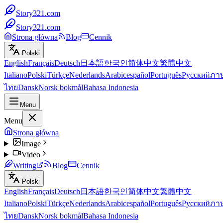
Story321.com
Story321.com
Strona główna
Blog
Cennik
Polski
English
Français
Deutsch
日本語
한국인
简体中文
繁體中文
Italiano
Polski
Türkçe
Nederlands
Arabic
español
Português
Русский
ภา
ไทย
Dansk
Norsk bokmål
Bahasa Indonesia
Menu
Menu
Strona główna
Image
Video
Writing
Blog
Cennik
Polski
English
Français
Deutsch
日本語
한국인
简体中文
繁體中文
Italiano
Polski
Türkçe
Nederlands
Arabic
español
Português
Русский
ภา
ไทย
Dansk
Norsk bokmål
Bahasa Indonesia