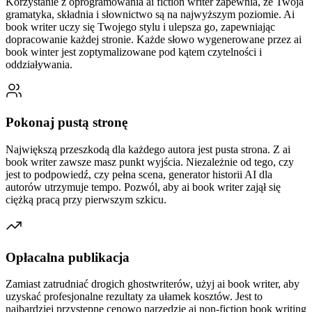
Korzystanie z oprogramowania ai fiction writer zapewnia, że Twoja
gramatyka, składnia i słownictwo są na najwyższym poziomie. Ai
book writer uczy się Twojego stylu i ulepsza go, zapewniając
dopracowanie każdej stronie. Każde słowo wygenerowane przez ai
book winter jest zoptymalizowane pod kątem czytelności i
oddziaływania.
Pokonaj pustą stronę
Największą przeszkodą dla każdego autora jest pusta strona. Z ai
book writer zawsze masz punkt wyjścia. Niezależnie od tego, czy
jest to podpowiedź, czy pełna scena, generator historii AI dla
autorów utrzymuje tempo. Pozwól, aby ai book writer zajął się
ciężką pracą przy pierwszym szkicu.
Opłacalna publikacja
Zamiast zatrudniać drogich ghostwriterów, użyj ai book writer, aby
uzyskać profesjonalne rezultaty za ułamek kosztów. Jest to
najbardziej przystępne cenowo narzędzie ai non-fiction book writing