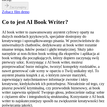
Zaczynajmy
Zobacz film demo
Co to jest AI Book Writer?
AI book writer to zaawansowany asystent cyfrowy oparty na
dużych modelach językowych, specjalnie dostrojony do
kreatywnego i uporządkowanego pisania. W przeciwieństwie do
uniwersalnych chatbotów, dedykowany ai book writer rozumie
niuanse tempa, łuków postaci i głębi tematycznej. Służy jako
narzędzie ai non-fiction book writing dla ekspertów i aplikacja ai
book writing dla początkujących, którzy dopiero zaczynają swój
pierwszy szkic. Korzystając z AI book writer, możesz
przeprowadzać burze mózgów, tworzyć konspekty rozdziałów, a
nawet generować całe sceny w oparciu o Twój unikalny styl. To
asystent pisania książek z ai, o którym zawsze marzyłeś,
zapewniający natychmiastowe informacje zwrotne i iskry
kreatywne, kiedykolwiek ich potrzebujesz. Niezależnie od tego, czy
piszesz powieść kryminalną, czy przewodnik biznesowy, ai book
writer zapewnia spójność Twojego głosu, jednocześnie radząc sobie
z ciężarem słów i integralnością strukturalną. Korzystanie z AI book
writer to najskuteczniejszy sposób na zwiększenie kreatywności bez
poświęcania jakości.