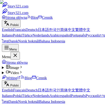
Story321.com
Story321.com
Strona główna
Blog
Cennik
Polski
English
Français
Deutsch
日本語
한국인
简体中文
繁體中文
Italiano
Polski
Türkçe
Nederlands
Arabic
español
Português
Русский
ภา
ไทย
Dansk
Norsk bokmål
Bahasa Indonesia
Menu
Menu
Strona główna
Image
Video
Writing
Blog
Cennik
Polski
English
Français
Deutsch
日本語
한국인
简体中文
繁體中文
Italiano
Polski
Türkçe
Nederlands
Arabic
español
Português
Русский
ภา
ไทย
Dansk
Norsk bokmål
Bahasa Indonesia