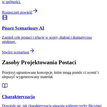
w spójności.
Rozpocznij powieść
Pisarz Scenariuszy AI
Zamień cele postaci i relacje w sceny, dialogi i dramatyczną
strukturę.
Stwórz scenariusz
Zasoby Projektowania Postaci
Przejrzyj ugruntowane koncepcje, które mogą pomóc ci ocenić i
ulepszyć wygenerowany materiał.
Charakteryzacja
Dowiedz się, jak charakteryzacja ujawnia widzom cechy fikcyjnej