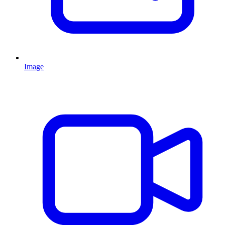
Image