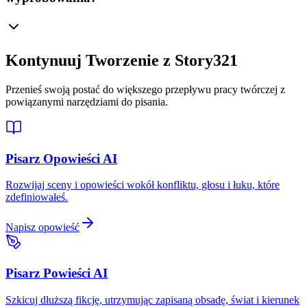
Kontynuuj Tworzenie z Story321
Przenieś swoją postać do większego przepływu pracy twórczej z
powiązanymi narzędziami do pisania.
Pisarz Opowieści AI
Rozwijaj sceny i opowieści wokół konfliktu, głosu i łuku, które
zdefiniowałeś.
Napisz opowieść
Pisarz Powieści AI
Szkicuj dłuższą fikcję, utrzymując zapisaną obsadę, świat i kierunek