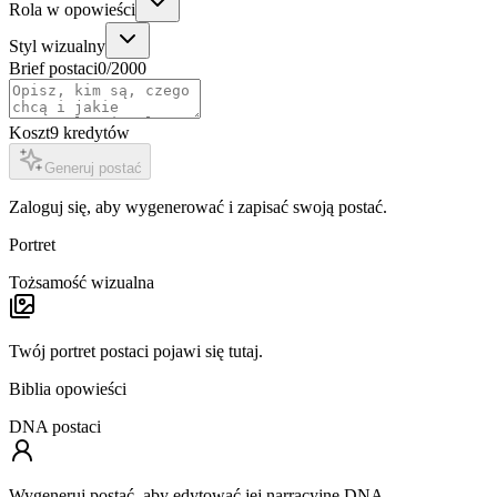
Rola w opowieści
Styl wizualny
Brief postaci
0
/2000
Koszt
9
kredytów
Generuj postać
Zaloguj się, aby wygenerować i zapisać swoją postać.
Portret
Tożsamość wizualna
Twój portret postaci pojawi się tutaj.
Biblia opowieści
DNA postaci
Wygeneruj postać, aby edytować jej narracyjne DNA.