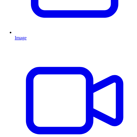
Image