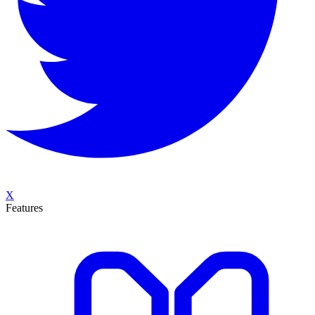
X
Features