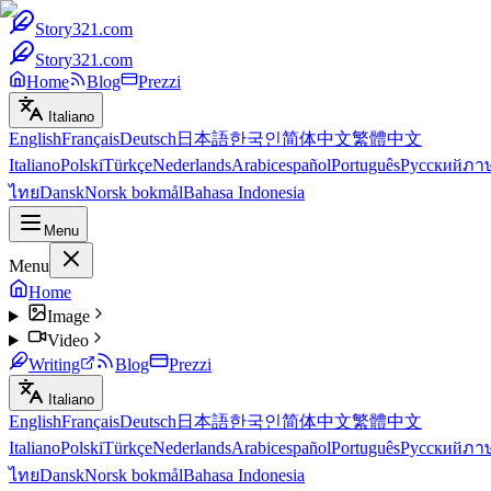
Story321.com
Story321.com
Home
Blog
Prezzi
Italiano
English
Français
Deutsch
日本語
한국인
简体中文
繁體中文
Italiano
Polski
Türkçe
Nederlands
Arabic
español
Português
Русский
ภา
ไทย
Dansk
Norsk bokmål
Bahasa Indonesia
Menu
Menu
Home
Image
Video
Writing
Blog
Prezzi
Italiano
English
Français
Deutsch
日本語
한국인
简体中文
繁體中文
Italiano
Polski
Türkçe
Nederlands
Arabic
español
Português
Русский
ภา
ไทย
Dansk
Norsk bokmål
Bahasa Indonesia