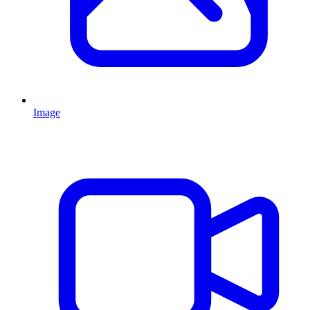
Image