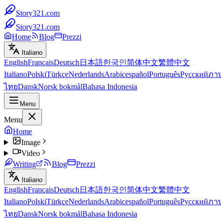
Story321.com
Story321.com
Home
Blog
Prezzi
Italiano
English
Français
Deutsch
日本語
한국인
简体中文
繁體中文
Italiano
Polski
Türkçe
Nederlands
Arabic
español
Português
Русский
ภา
ไทย
Dansk
Norsk bokmål
Bahasa Indonesia
Menu
Menu
Home
Image
Video
Writing
Blog
Prezzi
Italiano
English
Français
Deutsch
日本語
한국인
简体中文
繁體中文
Italiano
Polski
Türkçe
Nederlands
Arabic
español
Português
Русский
ภา
ไทย
Dansk
Norsk bokmål
Bahasa Indonesia