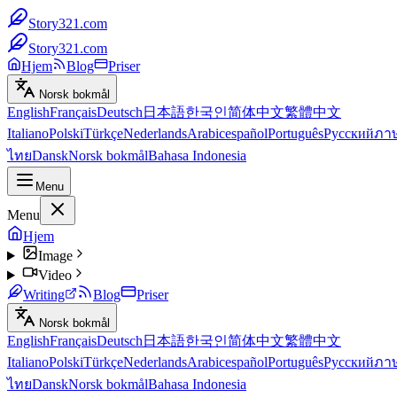
Story321.com
Story321.com
Hjem
Blog
Priser
Norsk bokmål
English
Français
Deutsch
日本語
한국인
简体中文
繁體中文
Italiano
Polski
Türkçe
Nederlands
Arabic
español
Português
Русский
ภา
ไทย
Dansk
Norsk bokmål
Bahasa Indonesia
Menu
Menu
Hjem
Image
Video
Writing
Blog
Priser
Norsk bokmål
English
Français
Deutsch
日本語
한국인
简体中文
繁體中文
Italiano
Polski
Türkçe
Nederlands
Arabic
español
Português
Русский
ภา
ไทย
Dansk
Norsk bokmål
Bahasa Indonesia