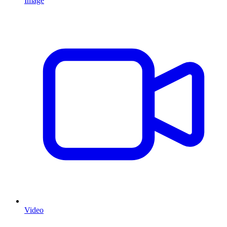
Image
Video