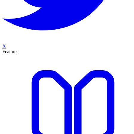
X
Features