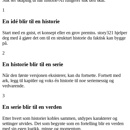
Slik ser skaping ut når historie-AI fungerer slik den skal.
1
En idé blir til en historie
Start med en gnist, et konsept eller en grov premiss. story321 hjelper
deg med å gjøre det om til en strukturt historie du faktisk kan bygge
på.
2
En historie blir til en serie
Når den første versjonen eksisterer, kan du fortsette. Fortsett med
ark, legg til kapitler og voks én historie til noe seriemessig og
vedvarende.
3
En serie blir til en verden
Etter hvert som historier kobles sammen, utdypes karakterer og
settinger utvides. Det som begynte som en fortelling blir en verden
med sin egen logikk, minne og momentum.