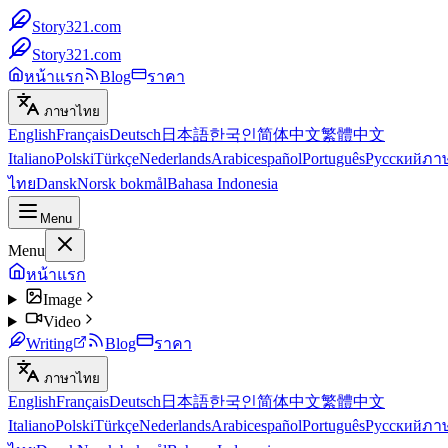
Story321.com
Story321.com
หน้าแรก
Blog
ราคา
ภาษาไทย
English
Français
Deutsch
日本語
한국인
简体中文
繁體中文
Italiano
Polski
Türkçe
Nederlands
Arabic
español
Português
Русский
ภา
ไทย
Dansk
Norsk bokmål
Bahasa Indonesia
Menu
Menu
หน้าแรก
Image
Video
Writing
Blog
ราคา
ภาษาไทย
English
Français
Deutsch
日本語
한국인
简体中文
繁體中文
Italiano
Polski
Türkçe
Nederlands
Arabic
español
Português
Русский
ภา