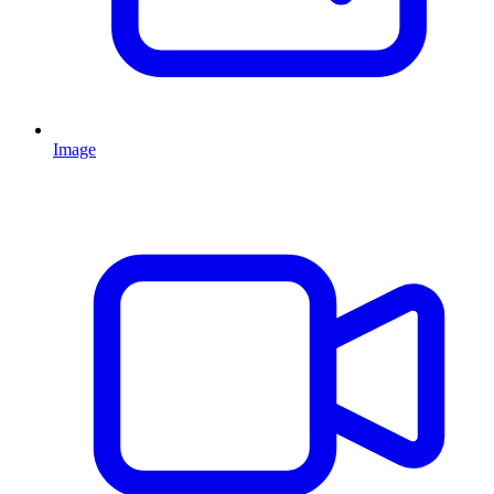
Image