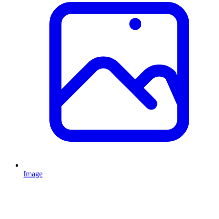
Image