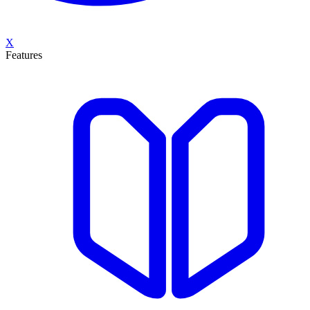
X
Features