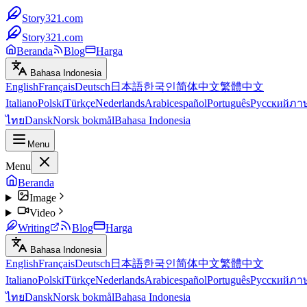
Story321.com
Story321.com
Beranda
Blog
Harga
Bahasa Indonesia
English
Français
Deutsch
日本語
한국인
简体中文
繁體中文
Italiano
Polski
Türkçe
Nederlands
Arabic
español
Português
Русский
ภา
ไทย
Dansk
Norsk bokmål
Bahasa Indonesia
Menu
Menu
Beranda
Image
Video
Writing
Blog
Harga
Bahasa Indonesia
English
Français
Deutsch
日本語
한국인
简体中文
繁體中文
Italiano
Polski
Türkçe
Nederlands
Arabic
español
Português
Русский
ภา
ไทย
Dansk
Norsk bokmål
Bahasa Indonesia