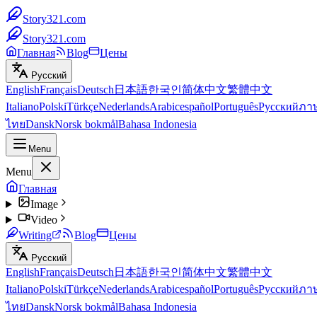
Story321.com
Story321.com
Главная
Blog
Цены
Русский
English
Français
Deutsch
日本語
한국인
简体中文
繁體中文
Italiano
Polski
Türkçe
Nederlands
Arabic
español
Português
Русский
ภา
ไทย
Dansk
Norsk bokmål
Bahasa Indonesia
Menu
Menu
Главная
Image
Video
Writing
Blog
Цены
Русский
English
Français
Deutsch
日本語
한국인
简体中文
繁體中文
Italiano
Polski
Türkçe
Nederlands
Arabic
español
Português
Русский
ภา
ไทย
Dansk
Norsk bokmål
Bahasa Indonesia