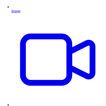
Image