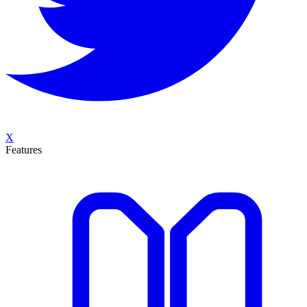
X
Features