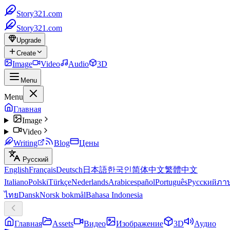
Story321.com
Story321.com
Upgrade
Create
Image
Video
Audio
3D
Menu
Menu
Главная
Image
Video
Writing
Blog
Цены
Русский
English
Français
Deutsch
日本語
한국인
简体中文
繁體中文
Italiano
Polski
Türkçe
Nederlands
Arabic
español
Português
Русский
ภา
ไทย
Dansk
Norsk bokmål
Bahasa Indonesia
Главная
Assets
Видео
Изображение
3D
Аудио