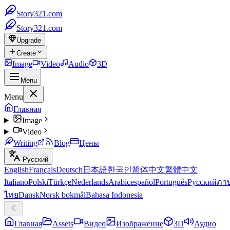
Story321.com
Story321.com
Upgrade
Create
Image
Video
Audio
3D
Menu
Menu
Главная
Image
Video
Writing
Blog
Цены
Русский
English
Français
Deutsch
日本語
한국인
简体中文
繁體中文
Italiano
Polski
Türkçe
Nederlands
Arabic
español
Português
Русский
ภา
ไทย
Dansk
Norsk bokmål
Bahasa Indonesia
Главная
Assets
Видео
Изображение
3D
Аудио