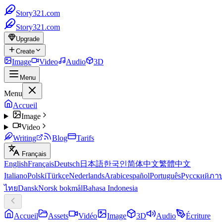
Story321.com
Story321.com
Upgrade
Create
Image
Video
Audio
3D
Menu
Menu
Accueil
Image
Video
Writing
Blog
Tarifs
Français
English
Français
Deutsch
日本語
한국인
简体中文
繁體中文
Italiano
Polski
Türkçe
Nederlands
Arabic
español
Português
Русский
ภา
ไทย
Dansk
Norsk bokmål
Bahasa Indonesia
Accueil
Assets
Vidéo
Image
3D
Audio
Écriture