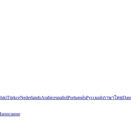
lski
Türkçe
Nederlands
Arabic
español
Português
Русский
ภาษาไทย
Dan
Написание