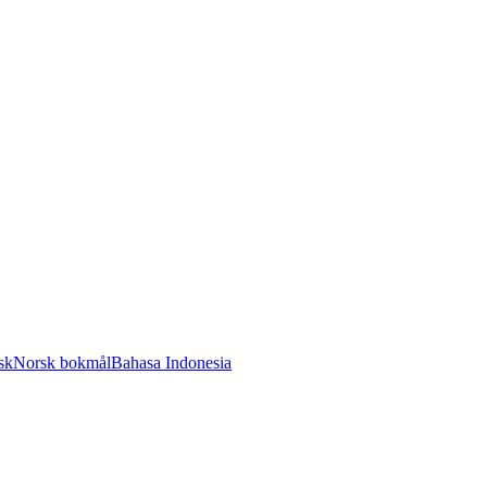
sk
Norsk bokmål
Bahasa Indonesia