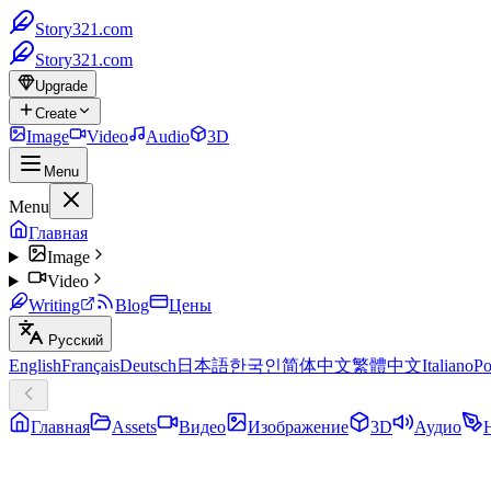
Story321.com
Story321.com
Upgrade
Create
Image
Video
Audio
3D
Menu
Menu
Главная
Image
Video
Writing
Blog
Цены
Русский
English
Français
Deutsch
日本語
한국인
简体中文
繁體中文
Italiano
Po
Главная
Assets
Видео
Изображение
3D
Аудио