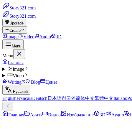
Story321.com
Story321.com
Upgrade
Create
Image
Video
Audio
3D
Menu
Menu
Главная
Image
Video
Writing
Blog
Цены
Русский
English
Français
Deutsch
日本語
한국인
简体中文
繁體中文
Italiano
Po
Главная
Assets
Видео
Изображение
3D
Аудио