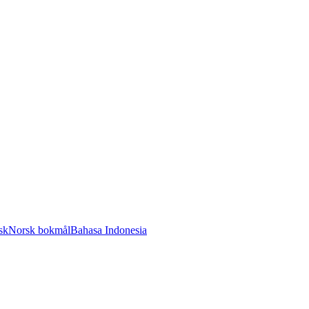
sk
Norsk bokmål
Bahasa Indonesia