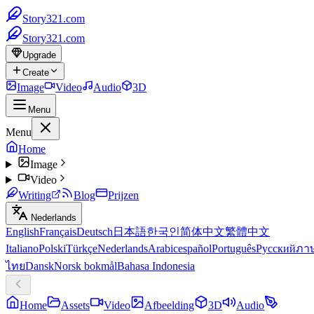
Story321.com
Story321.com
Upgrade
Create
Image
Video
Audio
3D
Menu
Menu
Home
Image
Video
Writing
Blog
Prijzen
Nederlands
English
Français
Deutsch
日本語
한국인
简体中文
繁體中文
Italiano
Polski
Türkçe
Nederlands
Arabic
español
Português
Русский
ภา
ไทย
Dansk
Norsk bokmål
Bahasa Indonesia
Home
Assets
Video
Afbeelding
3D
Audio