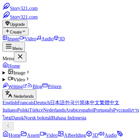
Story321.com
Story321.com
Upgrade
Create
Image
Video
Audio
3D
Menu
Menu
Home
Image
Video
Writing
Blog
Prijzen
Nederlands
English
Français
Deutsch
日本語
한국인
简体中文
繁體中文
Italiano
Polski
Türkçe
Nederlands
Arabic
español
Português
Русский
ภา
ไทย
Dansk
Norsk bokmål
Bahasa Indonesia
Home
Assets
Video
Afbeelding
3D
Audio