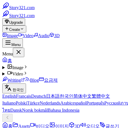
Story321.com
Story321.com
Upgrade
Create
Image
Video
Audio
3D
Menu
Menu
홈
Image
Video
Writing
Blog
요금제
한국인
English
Français
Deutsch
日本語
한국인
简体中文
繁體中文
Italiano
Polski
Türkçe
Nederlands
Arabic
español
Português
Русский
ภา
ไทย
Dansk
Norsk bokmål
Bahasa Indonesia
홈
Assets
비디오
이미지
3D
오디오
글쓰기