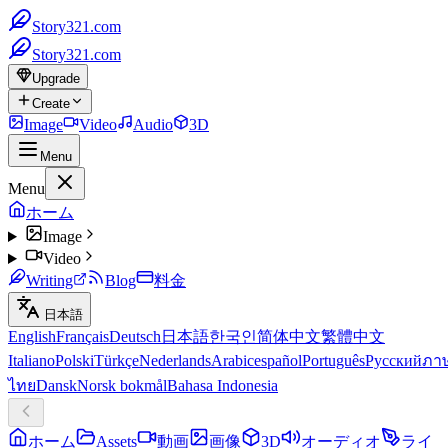
Story321.com
Story321.com
Upgrade
Create
Image
Video
Audio
3D
Menu
Menu
ホーム
Image
Video
Writing
Blog
料金
日本語
English
Français
Deutsch
日本語
한국인
简体中文
繁體中文
Italiano
Polski
Türkçe
Nederlands
Arabic
español
Português
Русский
ภา
ไทย
Dansk
Norsk bokmål
Bahasa Indonesia
ホーム
Assets
動画
画像
3D
オーディオ
ライ