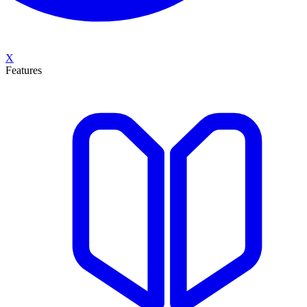
X
Features