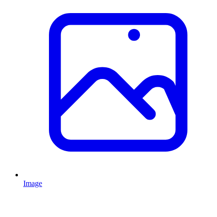
Image