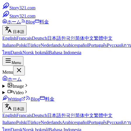
Story321.com
Story321.com
ホーム
Blog
料金
日本語
English
Français
Deutsch
日本語
한국인
简体中文
繁體中文
Italiano
Polski
Türkçe
Nederlands
Arabic
español
Português
Русский
ภา
ไทย
Dansk
Norsk bokmål
Bahasa Indonesia
Menu
Menu
ホーム
Image
Video
Writing
Blog
料金
日本語
English
Français
Deutsch
日本語
한국인
简体中文
繁體中文
Italiano
Polski
Türkçe
Nederlands
Arabic
español
Português
Русский
ภา
ไทย
Dansk
Norsk bokmål
Bahasa Indonesia