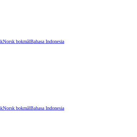
sk
Norsk bokmål
Bahasa Indonesia
sk
Norsk bokmål
Bahasa Indonesia