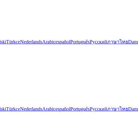
lski
Türkçe
Nederlands
Arabic
español
Português
Русский
ภาษาไทย
Dan
lski
Türkçe
Nederlands
Arabic
español
Português
Русский
ภาษาไทย
Dan