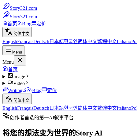
Story321.com
Story321.com
首页
Blog
定价
简体中文
English
Français
Deutsch
日本語
한국인
简体中文
繁體中文
Italiano
Po
Menu
Menu
首页
Image
Video
Writing
Blog
定价
简体中文
English
Français
Deutsch
日本語
한국인
简体中文
繁體中文
Italiano
Po
创作者首选的第一AI叙事平台
将您的想法变为世界的Story AI