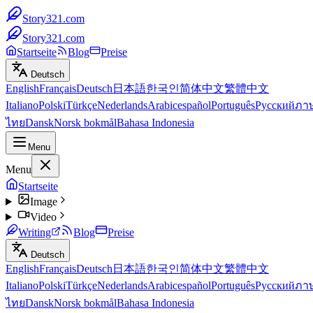
Story321.com
Story321.com
Startseite
Blog
Preise
Deutsch
English
Français
Deutsch
日本語
한국인
简体中文
繁體中文
Italiano
Polski
Türkçe
Nederlands
Arabic
español
Português
Русский
ภา
ไทย
Dansk
Norsk bokmål
Bahasa Indonesia
Menu
Menu
Startseite
Image
Video
Writing
Blog
Preise
Deutsch
English
Français
Deutsch
日本語
한국인
简体中文
繁體中文
Italiano
Polski
Türkçe
Nederlands
Arabic
español
Português
Русский
ภา
ไทย
Dansk
Norsk bokmål
Bahasa Indonesia