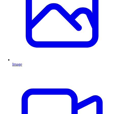
Image