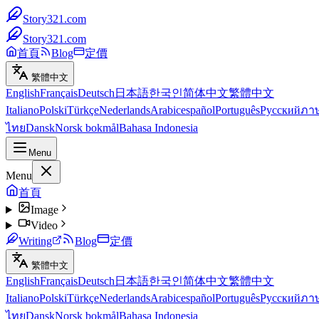
Story321.com
Story321.com
首頁
Blog
定價
繁體中文
English
Français
Deutsch
日本語
한국인
简体中文
繁體中文
Italiano
Polski
Türkçe
Nederlands
Arabic
español
Português
Русский
ภา
ไทย
Dansk
Norsk bokmål
Bahasa Indonesia
Menu
Menu
首頁
Image
Video
Writing
Blog
定價
繁體中文
English
Français
Deutsch
日本語
한국인
简体中文
繁體中文
Italiano
Polski
Türkçe
Nederlands
Arabic
español
Português
Русский
ภา
ไทย
Dansk
Norsk bokmål
Bahasa Indonesia