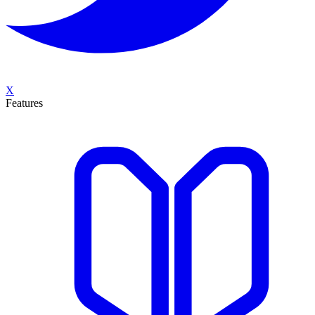
X
Features