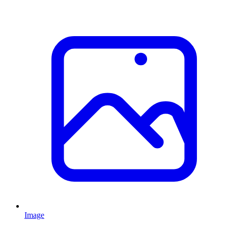
Image