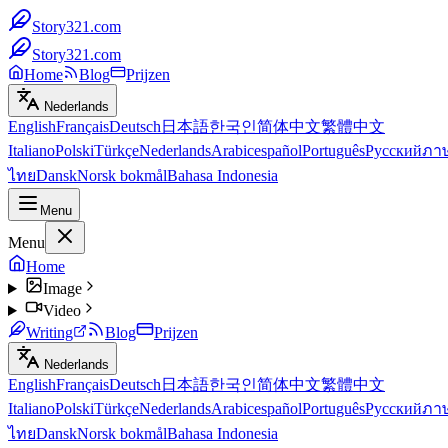
Story321.com
Story321.com
Home
Blog
Prijzen
Nederlands
English
Français
Deutsch
日本語
한국인
简体中文
繁體中文
Italiano
Polski
Türkçe
Nederlands
Arabic
español
Português
Русский
ภา
ไทย
Dansk
Norsk bokmål
Bahasa Indonesia
Menu
Menu
Home
Image
Video
Writing
Blog
Prijzen
Nederlands
English
Français
Deutsch
日本語
한국인
简体中文
繁體中文
Italiano
Polski
Türkçe
Nederlands
Arabic
español
Português
Русский
ภา
ไทย
Dansk
Norsk bokmål
Bahasa Indonesia