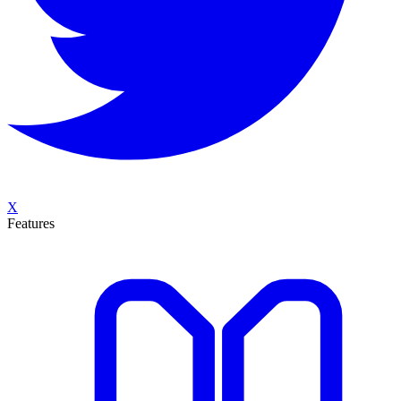
X
Features