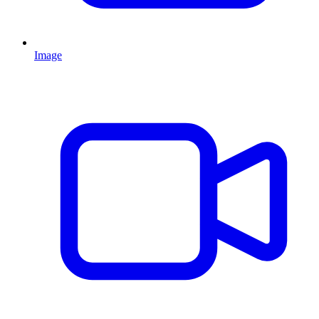
Image