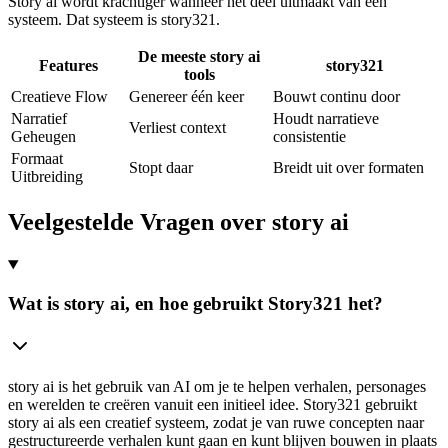
Story ai wordt krachtiger wanneer het deel uitmaakt van een
systeem. Dat systeem is story321.
De meeste story ai
Features
story321
tools
Creatieve Flow
Genereer één keer
Bouwt continu door
Narratief
Houdt narratieve
Verliest context
Geheugen
consistentie
Formaat
Stopt daar
Breidt uit over formaten
Uitbreiding
Veelgestelde Vragen over story ai
Wat is story ai, en hoe gebruikt Story321 het?
story ai is het gebruik van AI om je te helpen verhalen, personages
en werelden te creëren vanuit een initieel idee. Story321 gebruikt
story ai als een creatief systeem, zodat je van ruwe concepten naar
gestructureerde verhalen kunt gaan en kunt blijven bouwen in plaats