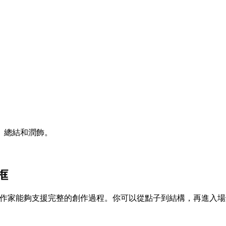
。
。
、總結和潤飾。
框
AI 故事作家能夠支援完整的創作過程。你可以從點子到結構，再進