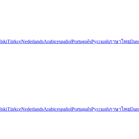
lski
Türkçe
Nederlands
Arabic
español
Português
Русский
ภาษาไทย
Dan
lski
Türkçe
Nederlands
Arabic
español
Português
Русский
ภาษาไทย
Dan