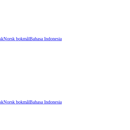
sk
Norsk bokmål
Bahasa Indonesia
sk
Norsk bokmål
Bahasa Indonesia