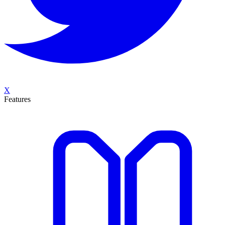
X
Features