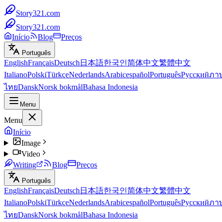
Story321.com
Story321.com
Início
Blog
Preços
Português
English
Français
Deutsch
日本語
한국인
简体中文
繁體中文
Italiano
Polski
Türkçe
Nederlands
Arabic
español
Português
Русский
ภา
ไทย
Dansk
Norsk bokmål
Bahasa Indonesia
Menu
Menu
Início
Image
Video
Writing
Blog
Preços
Português
English
Français
Deutsch
日本語
한국인
简体中文
繁體中文
Italiano
Polski
Türkçe
Nederlands
Arabic
español
Português
Русский
ภา
ไทย
Dansk
Norsk bokmål
Bahasa Indonesia