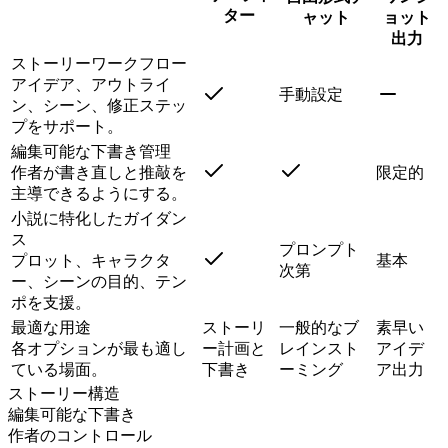
ター
ャット
ョット
出力
ストーリーワークフロー
アイデア、アウトライ
手動設定
ン、シーン、修正ステッ
プをサポート。
編集可能な下書き管理
作者が書き直しと推敲を
限定的
主導できるようにする。
小説に特化したガイダン
ス
プロンプト
プロット、キャラクタ
基本
次第
ー、シーンの目的、テン
ポを支援。
最適な用途
ストーリ
一般的なブ
素早い
各オプションが最も適し
ー計画と
レインスト
アイデ
ている場面。
下書き
ーミング
ア出力
ストーリー構造
編集可能な下書き
作者のコントロール