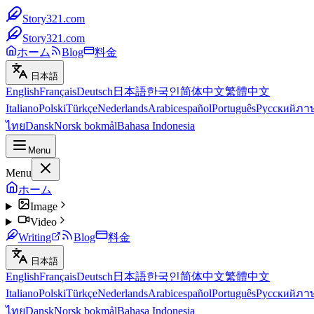
Story321.com
Story321.com
ホーム
Blog
料金
日本語
English
Français
Deutsch
日本語
한국인
简体中文
繁體中文
Italiano
Polski
Türkçe
Nederlands
Arabic
español
Português
Русский
ภา
ไทย
Dansk
Norsk bokmål
Bahasa Indonesia
Menu
Menu
ホーム
Image
Video
Writing
Blog
料金
日本語
English
Français
Deutsch
日本語
한국인
简体中文
繁體中文
Italiano
Polski
Türkçe
Nederlands
Arabic
español
Português
Русский
ภา
ไทย
Dansk
Norsk bokmål
Bahasa Indonesia