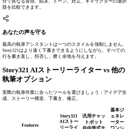
分で異なる冒頭、結末、トーン、対立、キャラクターの選択
肢を比較できます。
あなたの声を守る
最高の執筆アシスタントは一つのスタイルを強制しません。
Story321はより速く下書きできるようにしながら、すべての
行を書き直し、拒否し、磨く余地を与えます。
Story321 AIストーリーライター vs 他の
執筆オプション
実際の執筆作業に合ったツールを選びましょう：アイデア生
成、ストーリー構造、下書き、修正。
基本ジ
Story321
汎用チャッ
ェネレ
AIストー
トボット
ーター
Features
リーライ
自由形式チ
ワンシ