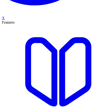
X
Features