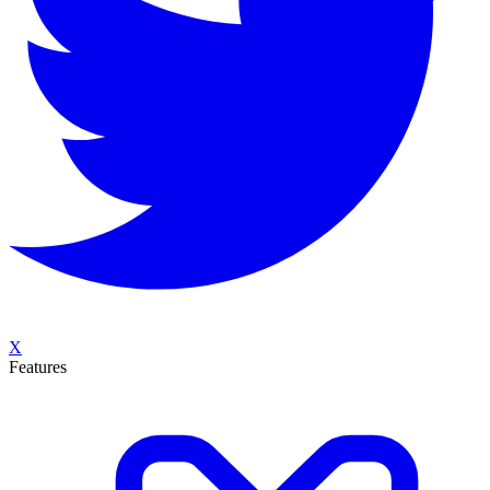
X
Features