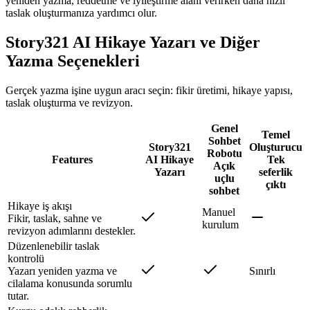
yeniden yazma, reddetme ve iyileştirme alanı verirken daha hızlı
taslak oluşturmanıza yardımcı olur.
Story321 AI Hikaye Yazarı ve Diğer
Yazma Seçenekleri
Gerçek yazma işine uygun aracı seçin: fikir üretimi, hikaye yapısı,
taslak oluşturma ve revizyon.
Genel
Temel
Sohbet
Story321
Oluşturucu
Robotu
Features
AI Hikaye
Tek
Açık
Yazarı
seferlik
uçlu
çıktı
sohbet
Hikaye iş akışı
Manuel
Fikir, taslak, sahne ve
kurulum
revizyon adımlarını destekler.
Düzenlenebilir taslak
kontrolü
Yazarı yeniden yazma ve
Sınırlı
cilalama konusunda sorumlu
tutar.