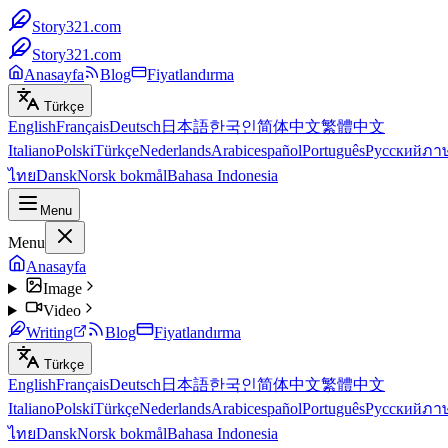
Story321.com
Story321.com
Anasayfa
Blog
Fiyatlandırma
Türkçe
English
Français
Deutsch
日本語
한국인
简体中文
繁體中文
Italiano
Polski
Türkçe
Nederlands
Arabic
español
Português
Русский
ภา
ไทย
Dansk
Norsk bokmål
Bahasa Indonesia
Menu
Menu
Anasayfa
Image
Video
Writing
Blog
Fiyatlandırma
Türkçe
English
Français
Deutsch
日本語
한국인
简体中文
繁體中文
Italiano
Polski
Türkçe
Nederlands
Arabic
español
Português
Русский
ภา
ไทย
Dansk
Norsk bokmål
Bahasa Indonesia