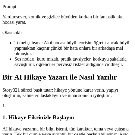
Prompt
Yardımsever, komik ve gizlice büyüden korkan bir fantastik akıl
hocası yarat.
Olası çıktı
Temel çatışma: Akıl hocası büyü teorisini öğretir ancak büyü
yapmaktan kaçınır çünkü bir hata onlara bir arkadaşa mal
olmuştur.
Ses notları: kuru mizah, pratik tavsiyeler, korkuyu şakalarla
savuşturur, öğrenciler pervasız riskler aldığında ciddileşir.
Bir AI Hikaye Yazarı ile Nasıl Yazılır
Story321 süreci basit tutar: hikaye yönüne karar verin, yapıyı
oluşturun, sahneleri taslaklayın ve nihai sonucu iyileştirin.
1
1. Hikaye Fikrinizle Başlayın
AI hikaye yazarına bir bilgi istemi, tür, karakter, tema veya çatışma
verin. Tek bir cümle veya ayrıntılı bir özetle başlayabilirsiniz. Araç,