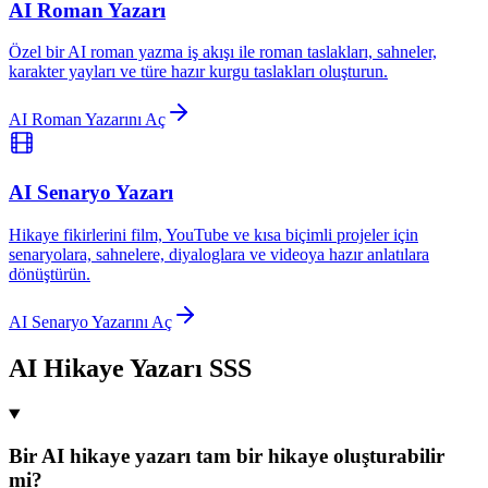
AI Roman Yazarı
Özel bir AI roman yazma iş akışı ile roman taslakları, sahneler,
karakter yayları ve türe hazır kurgu taslakları oluşturun.
AI Roman Yazarını Aç
AI Senaryo Yazarı
Hikaye fikirlerini film, YouTube ve kısa biçimli projeler için
senaryolara, sahnelere, diyaloglara ve videoya hazır anlatılara
dönüştürün.
AI Senaryo Yazarını Aç
AI Hikaye Yazarı SSS
Bir AI hikaye yazarı tam bir hikaye oluşturabilir
mi?