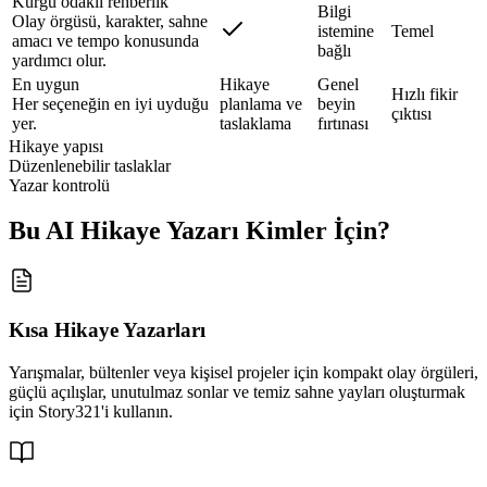
Kurgu odaklı rehberlik
Bilgi
Olay örgüsü, karakter, sahne
istemine
Temel
amacı ve tempo konusunda
bağlı
yardımcı olur.
En uygun
Hikaye
Genel
Hızlı fikir
Her seçeneğin en iyi uyduğu
planlama ve
beyin
çıktısı
yer.
taslaklama
fırtınası
Hikaye yapısı
Düzenlenebilir taslaklar
Yazar kontrolü
Bu AI Hikaye Yazarı Kimler İçin?
Kısa Hikaye Yazarları
Yarışmalar, bültenler veya kişisel projeler için kompakt olay örgüleri,
güçlü açılışlar, unutulmaz sonlar ve temiz sahne yayları oluşturmak
için Story321'i kullanın.