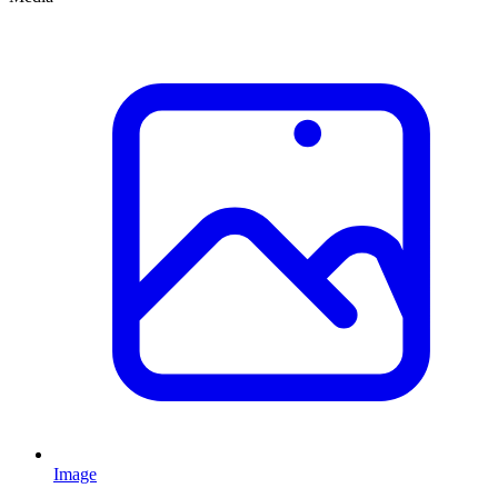
Image