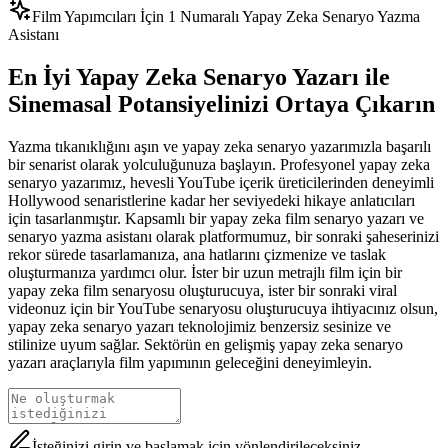
Film Yapımcıları İçin 1 Numaralı Yapay Zeka Senaryo Yazma
Asistanı
En İyi Yapay Zeka Senaryo Yazarı ile
Sinemasal Potansiyelinizi Ortaya Çıkarın
Yazma tıkanıklığını aşın ve yapay zeka senaryo yazarımızla başarılı
bir senarist olarak yolculuğunuza başlayın. Profesyonel yapay zeka
senaryo yazarımız, hevesli YouTube içerik üreticilerinden deneyimli
Hollywood senaristlerine kadar her seviyedeki hikaye anlatıcıları
için tasarlanmıştır. Kapsamlı bir yapay zeka film senaryo yazarı ve
senaryo yazma asistanı olarak platformumuz, bir sonraki şaheserinizi
rekor sürede tasarlamanıza, ana hatlarını çizmenize ve taslak
oluşturmanıza yardımcı olur. İster bir uzun metrajlı film için bir
yapay zeka film senaryosu oluşturucuya, ister bir sonraki viral
videonuz için bir YouTube senaryosu oluşturucuya ihtiyacınız olsun,
yapay zeka senaryo yazarı teknolojimiz benzersiz sesinize ve
stilinize uyum sağlar. Sektörün en gelişmiş yapay zeka senaryo
yazarı araçlarıyla film yapımının geleceğini deneyimleyin.
İsteğinizi girin ve başlamak için yönlendirileceksiniz