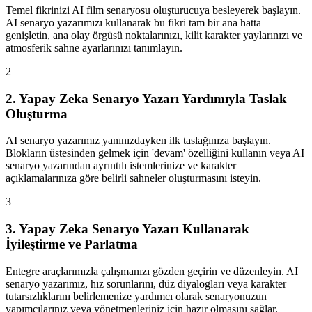
Temel fikrinizi AI film senaryosu oluşturucuya besleyerek başlayın.
AI senaryo yazarımızı kullanarak bu fikri tam bir ana hatta
genişletin, ana olay örgüsü noktalarınızı, kilit karakter yaylarınızı ve
atmosferik sahne ayarlarınızı tanımlayın.
2
2. Yapay Zeka Senaryo Yazarı Yardımıyla Taslak
Oluşturma
AI senaryo yazarımız yanınızdayken ilk taslağınıza başlayın.
Blokların üstesinden gelmek için 'devam' özelliğini kullanın veya AI
senaryo yazarından ayrıntılı istemlerinize ve karakter
açıklamalarınıza göre belirli sahneler oluşturmasını isteyin.
3
3. Yapay Zeka Senaryo Yazarı Kullanarak
İyileştirme ve Parlatma
Entegre araçlarımızla çalışmanızı gözden geçirin ve düzenleyin. AI
senaryo yazarımız, hız sorunlarını, düz diyalogları veya karakter
tutarsızlıklarını belirlemenize yardımcı olarak senaryonuzun
yapımcılarınız veya yönetmenleriniz için hazır olmasını sağlar.