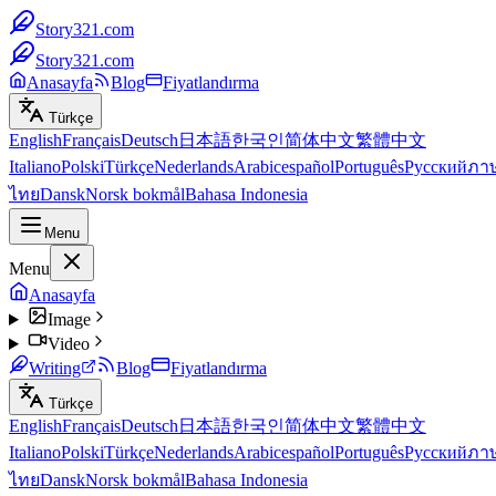
Story321.com
Story321.com
Anasayfa
Blog
Fiyatlandırma
Türkçe
English
Français
Deutsch
日本語
한국인
简体中文
繁體中文
Italiano
Polski
Türkçe
Nederlands
Arabic
español
Português
Русский
ภา
ไทย
Dansk
Norsk bokmål
Bahasa Indonesia
Menu
Menu
Anasayfa
Image
Video
Writing
Blog
Fiyatlandırma
Türkçe
English
Français
Deutsch
日本語
한국인
简体中文
繁體中文
Italiano
Polski
Türkçe
Nederlands
Arabic
español
Português
Русский
ภา
ไทย
Dansk
Norsk bokmål
Bahasa Indonesia