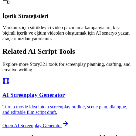
İçerik Stratejistleri
Markanız için sürükleyici video pazarlama kampanyaları, kısa
biçimli içerik ve eğitim videoları oluşturmak için AI senaryo yazarı
araçlarımızdan yararlanın.
Related AI Script Tools
Explore more Story321 tools for screenplay planning, drafting, and
creative writing.
AI Screenplay Generator
Turn a movie idea into a screenplay outline, scene plan, dialogue,
and editable film script draft.
Open AI Screenplay Generator