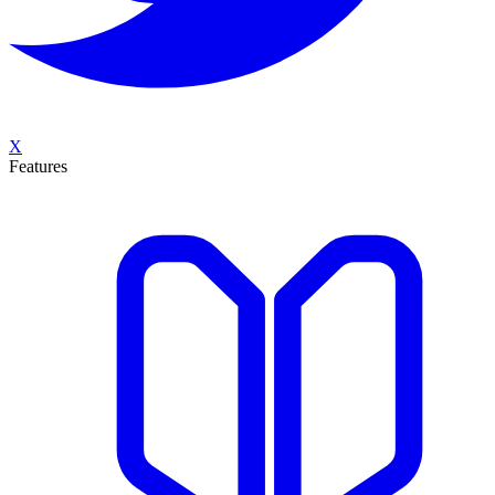
X
Features