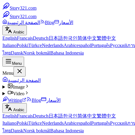
Story321.com
Story321.com
الأسعار
Blog
الصفحة الرئيسية
Arabic
English
Français
Deutsch
日本語
한국인
简体中文
繁體中文
Italiano
Polski
Türkçe
Nederlands
Arabic
español
Português
Русский
ภา
ไทย
Dansk
Norsk bokmål
Bahasa Indonesia
Menu
Menu
الصفحة الرئيسية
Image
Video
الأسعار
Blog
Writing
Arabic
English
Français
Deutsch
日本語
한국인
简体中文
繁體中文
Italiano
Polski
Türkçe
Nederlands
Arabic
español
Português
Русский
ภา
ไทย
Dansk
Norsk bokmål
Bahasa Indonesia