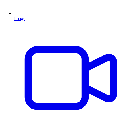
Image