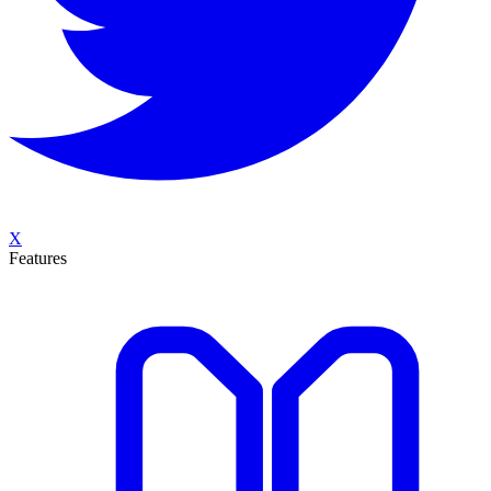
X
Features