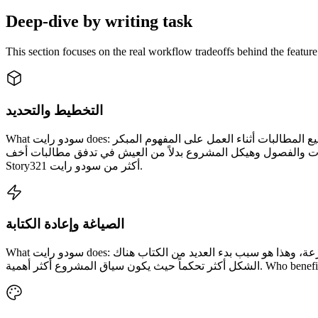
Deep-dive by writing task
This section focuses on the real workflow tradeoffs behind the feature
التخطيط والتحديد
What سودو رايت does: سودو رايت جيد في إثارة الأفكار وتوسيع المطالبات أثناء العمل على المفهوم المبكر. What Story321 does differently: Story321 أفضل عندما يحتاج مخططك التفصيلي إلى البقاء متصلاً
 المشروع بدلاً من العيش في تدفق مطالبات أخف. Who benefits: يحصل الكتاب الذين يبنون قصصاً متعددة الفصول أو الأقواس أو الخيال المتسلسل على مزيد من النفوذ من
Story321 أكثر من سودو رايت.
الصياغة وإعادة الكتابة
What سودو رايت does: تساعد سودو رايت في إنشاء بدائل وتوجهات إبداعية بسرعة، وهذا هو سبب بدء العديد من الكتاب هناك. What Story321 does differently: تؤكد Story321 على الصياغة داخل بيئة طويلة