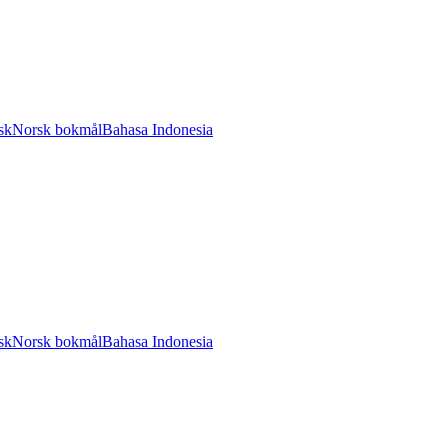
sk
Norsk bokmål
Bahasa Indonesia
sk
Norsk bokmål
Bahasa Indonesia