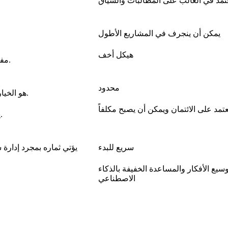
تمد في الغالب على المطالبات والسياق
يمكن أن ينجرف في المشاريع الأطول
هيكل أخف
مفيد عندما تحتاج فصول وأصول وكيانات قصة متعددة إلى البقاء متصلة.
محدود
Story321 هو الخيار الأفضل لمنشئي الخيال العالميين والصياغة متعددة اللغات.
عتمد على الائتمان ويمكن أن يصبح مكلفاً
يستفيد الكتاب المكثفون بشكل عام من التكلفة الشهرية القابلة للتنبؤ.
سريع للبدء
وسيع الأفكار والمساعدة الخفيفة بالذكاء
الاصطناعي