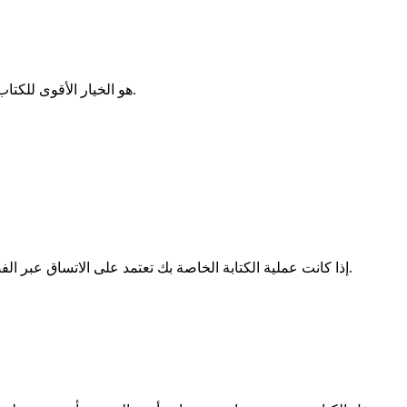
Story321 هو الخيار الأقوى للكتاب الذين يحتاجون إلى اتساق من فصل إلى فصل، وتتبع منظم للشخصيات والعالم، وتسعير يبقى قابلاً للتنبؤ مع نمو الاستخدام اليومي.
اختر Story321 إذا كانت عملية الكتابة الخاصة بك تعتمد على الاتساق عبر الفصول، ومعلومات الشخصيات القابلة لإعادة الاستخدام، ومحرر مُعدّ للمشاريع الأكبر من تلك التي يتعامل معها سودو رايت عادةً.