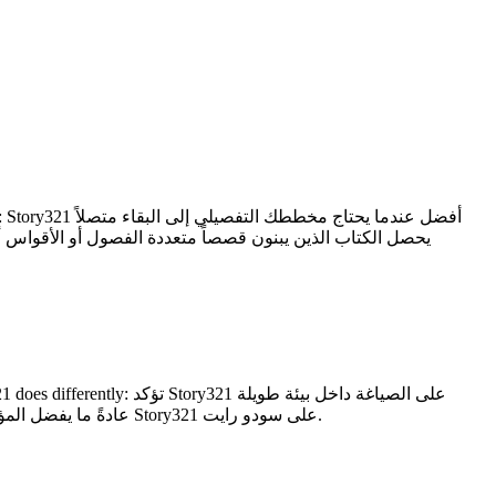
الشكل أكثر تحكماً حيث يكون سياق المشروع أكثر أهمية. Who benefits: عادةً ما يفضل المؤلفون الذين يراجعون بكثافة ولكنهم لا يزالون بحاجة إلى الاستمرارية Story321 على سودو رايت.