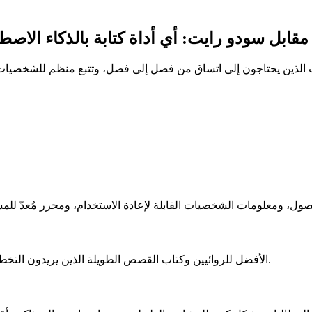
Story321 مقابل سودو رايت: أي أداة كتابة بالذكاء
الأفضل للروائيين وكتاب القصص الطويلة الذين يريدون التخطيط والصياغة وإدارة الشخصيات وتنظيم المشاريع في سير عمل واحد.