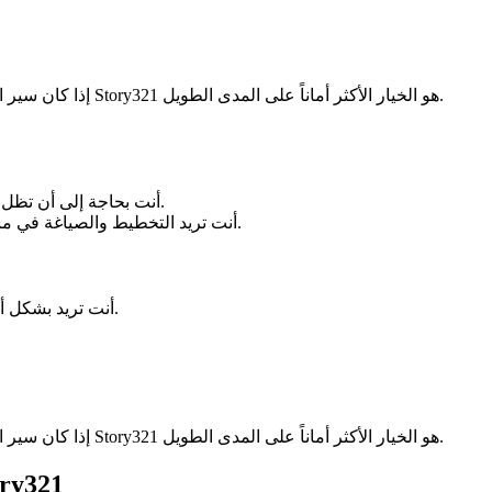
إذا كان سير العمل الخاص بك يصبح أكثر توجهاً نحو النظام وأقل توجهاً للجلسة، فإن Story321 هو الخيار الأكثر أماناً على المدى الطويل.
أنت بحاجة إلى أن تظل الشخصيات والمعلومات والتفاصيل الأساسية للمشروع منظمة.
أنت تريد التخطيط والصياغة في منتج واحد بدلاً من سير عمل مساعد بالذكاء الاصطناعي فضفاض.
أنت تريد بشكل أساسي تبادل أفكار سريع ومساعدة كتابة قائمة على المطالبات.
إذا كان سير العمل الخاص بك يصبح أكثر توجهاً نحو النظام وأقل توجهاً للجلسة، فإن Story321 هو الخيار الأكثر أماناً على المدى الطويل.
hy writers switch from