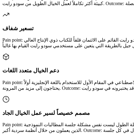
تسعير شفاف
Pain point: يمكن أن يخلق تسعير سودو رايت القائم على الائتمان قلقاً للكتاب ذوي الإنتاج العالي. Story321 solution: يستخدم Story321 نموذجاً أكثر قابلية للتنبؤ وموجهاً نحو الاشتراك. Outcome: يمكن
دعم الخيال متعدد اللغات
Pain point: تم تحسين العديد من أدوات الكتابة بالذكاء الاصطناعي في المقام الأول للاستخدام باللغة الإنجليزية أولاً. Story321 solution: يدعم Story321 أكثر من 20 لغة ويتم وضعه لمنشئي المحتوى العالميين الذين
مصمم خصيصاً لسير عمل الخيال الجاد
Pain point: يتألق سودو رايت في الدفعات الإبداعية القصيرة، لكن مشاريع الخيال كاملة الطول ليست نفس مشكلة جلسة المطالبات النموذجية. Story321 solution: تتمحور Story321 حول احتياجات المؤلفين