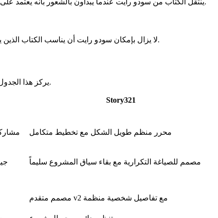
ينتقل الكتاب من سودو رايت عندما يبدأون بالشعور بأنه يعتمد على المطالبات بشكل كبير للمشاريع الطويلة وعندما يحتاجون إلى ذاكرة أقوى، وانجراف أقل للسياق، وقيمة أوضح للاستخدام الأسبوعي المكثف.
لا يزال بإمكان سودو رايت أن يناسب الكتاب الذين يريدون مساعد كتابة خفيف الوزن بالذكاء الاصطناعي للاندفاعات السريعة لتبادل الأفكار ولا يحتاجون إلى نظام مشروع أكثر تنظيماً حتى الآن.
يركز هذا الجدول على القرارات التي تهم كتاب الخيال أكثر من غيرها: تدفق الصياغة، والذاكرة، وهيكل المشروع، وتغطية اللغات، والقيمة مع توسع الاستخدام.
Story321
محرر منظم طويل الشكل مع تخطيط متكامل
مشاركة
مصمم للصياغة التكرارية مع بقاء سياق المشروع سليماً
جيد
مصمم متقدم v2 مع تفاصيل شخصية منظمة