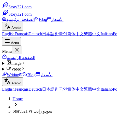
Story321.com
Story321.com
الأسعار
Blog
الصفحة الرئيسية
Arabic
English
Français
Deutsch
日本語
한국인
简体中文
繁體中文
Italiano
Po
Menu
Menu
الصفحة الرئيسية
Image
Video
الأسعار
Blog
Writing
Arabic
English
Français
Deutsch
日本語
한국인
简体中文
繁體中文
Italiano
Po
Home
Story321 vs سودو رايت