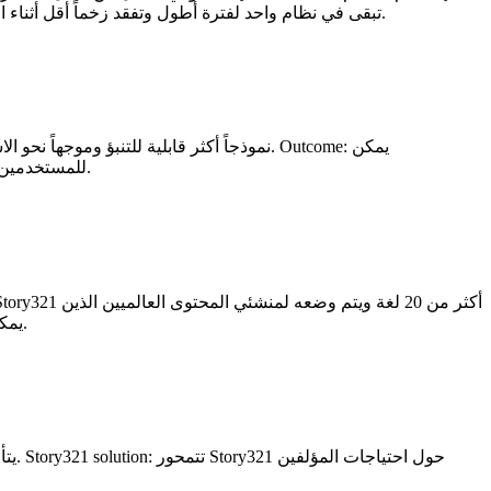
كبيئة أكثر تكاملاً لعمل الخيال الطويل من سودو رايت. Outcome: تبقى في نظام واحد لفترة أطول وتفقد زخماً أقل أثناء الصياغة مما كنت تفعله غالباً مع سودو رايت بالإضافة إلى ملاحظات منفصلة.
للمستخدمين اليوميين وضع ميزانية لمجموعة أدوات الكتابة الخاصة بهم دون تتبع كل جيل بالطريقة التي يتعين على مستخدمي سودو رايت القيام بها غالباً.
يحتاجون إلى مزيد من المرونة. Outcome: يمكن للمؤلفين متعددي اللغات صياغة الأعمال وتحسينها باحتكاك أقل مما قد يختبرونه في سودو رايت.