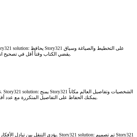
المشروع أقرب إلى بعضهم البعض من سير عمل سودو رايت النموذجي. Outcome: يقضي الكتاب وقتاً أقل في تصحيح انجراف الاستمرارية لاحقاً مما يفعلون غالباً في سودو رايت.
أكثر تنظيماً داخل سير عمل الكتابة. Outcome: يمكنك الحفاظ على التفاصيل المتكررة مع عدد أقل من النسخ واللصق وعدد أقل من التذكيرات مما تتطلبه عادةً عملية المطالبات اليدوية الأولى.