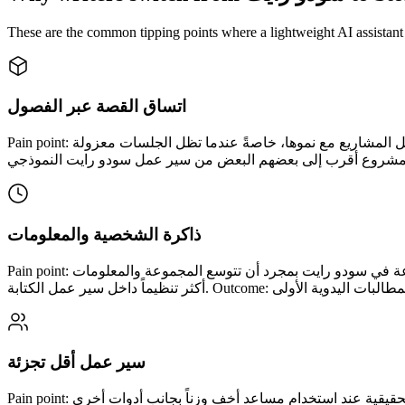
These are the common tipping points where a lightweight AI assistant 
اتساق القصة عبر الفصول
Pain point: يمكن أن تفقد سودو رايت وأدوات المطالبات الأخرى تدريجياً تفاصيل المشاريع مع نموها، خاصةً عندما تظل الجلسات معزولة. Story321 solution: يحافظ Story321 على التخطيط والصياغة وسياق
ذاكرة الشخصية والمعلومات
Pain point: تصبح إدارة السمات المتكررة والتاريخ وتفاصيل العلاقة يدوياً هشة بسرعة في سودو رايت بمجرد أن تتوسع المجموعة والمعلومات. Story321 solution: يمنح Story321 الشخصيات وتفاصيل العالم مكاناً
سير عمل أقل تجزئة
Pain point: يؤدي التنقل بين تبادل الأفكار والملاحظات والمسودات والمواد المرجعية إلى إبطاء جلسات الكتابة الحقيقية عند استخدام مساعد أخف وزناً بجانب أدوات أخرى. Story321 solution: تم تصميم Story321