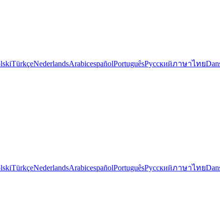
lski
Türkçe
Nederlands
Arabic
español
Português
Русский
ภาษาไทย
Dan
lski
Türkçe
Nederlands
Arabic
español
Português
Русский
ภาษาไทย
Dan