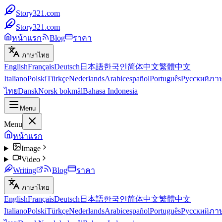
Story321.com
Story321.com
หน้าแรก
Blog
ราคา
ภาษาไทย
English
Français
Deutsch
日本語
한국인
简体中文
繁體中文
Italiano
Polski
Türkçe
Nederlands
Arabic
español
Português
Русский
ภา
ไทย
Dansk
Norsk bokmål
Bahasa Indonesia
Menu
Menu
หน้าแรก
Image
Video
Writing
Blog
ราคา
ภาษาไทย
English
Français
Deutsch
日本語
한국인
简体中文
繁體中文
Italiano
Polski
Türkçe
Nederlands
Arabic
español
Português
Русский
ภา