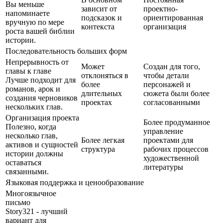
Вы меньше
зависит от
проектно-
напоминаете
подсказок и
ориентированная
вручную по мере
контекста
организация
роста вашей библии
истории.
Последовательность больших форм
Непрерывность от
Может
Создан для того,
главы к главе
отклоняться в
чтобы детали
Лучше подходит для
более
персонажей и
романов, арок и
длительных
сюжета были более
создания черновиков
проектах
согласованными
нескольких глав.
Организация проекта
Более продуманное
Полезно, когда
управление
несколько глав,
Более легкая
проектами для
активов и сущностей
структура
рабочих процессов
истории должны
художественной
оставаться
литературы
связанными.
Языковая поддержка и ценообразование
Многоязычное
письмо
Story321 - лучший
вариант для