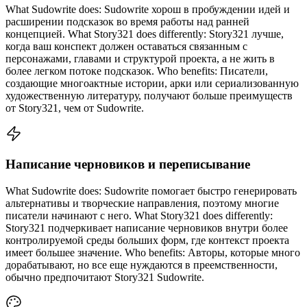
What Sudowrite does: Sudowrite хорош в пробуждении идей и
расширении подсказок во время работы над ранней
концепцией. What Story321 does differently: Story321 лучше,
когда ваш конспект должен оставаться связанным с
персонажами, главами и структурой проекта, а не жить в
более легком потоке подсказок. Who benefits: Писатели,
создающие многоактные истории, арки или сериализованную
художественную литературу, получают больше преимуществ
от Story321, чем от Sudowrite.
Написание черновиков и переписывание
What Sudowrite does: Sudowrite помогает быстро генерировать
альтернативы и творческие направления, поэтому многие
писатели начинают с него. What Story321 does differently:
Story321 подчеркивает написание черновиков внутри более
контролируемой среды больших форм, где контекст проекта
имеет большее значение. Who benefits: Авторы, которые много
дорабатывают, но все еще нуждаются в преемственности,
обычно предпочитают Story321 Sudowrite.