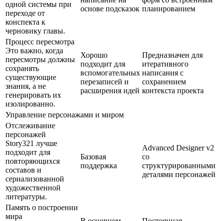
одной системы при
основе подсказок
планированием
переходе от
конспекта к
черновику главы.
Процесс пересмотра
Это важно, когда
Хорошо
Предназначен для
пересмотры должны
подходит для
итеративного
сохранять
вспомогательных
написания с
существующие
перезаписей и
сохранением
знания, а не
расширения идей
контекста проекта
генерировать их
изолированно.
Управление персонажами и миром
Отслеживание
персонажей
Story321 лучше
Advanced Designer v2
подходит для
Базовая
со
повторяющихся
поддержка
структурированными
составов и
деталями персонажей
сериализованной
художественной
литературы.
Память о построении
мира
В основном
Постоянная