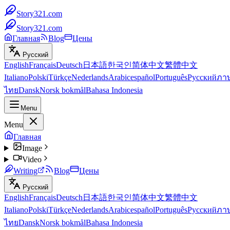
Story321.com
Story321.com
Главная
Blog
Цены
Русский
English
Français
Deutsch
日本語
한국인
简体中文
繁體中文
Italiano
Polski
Türkçe
Nederlands
Arabic
español
Português
Русский
ภา
ไทย
Dansk
Norsk bokmål
Bahasa Indonesia
Menu
Menu
Главная
Image
Video
Writing
Blog
Цены
Русский
English
Français
Deutsch
日本語
한국인
简体中文
繁體中文
Italiano
Polski
Türkçe
Nederlands
Arabic
español
Português
Русский
ภา
ไทย
Dansk
Norsk bokmål
Bahasa Indonesia