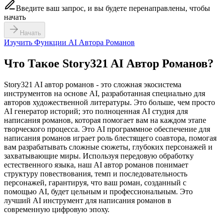
Введите ваш запрос, и вы будете перенаправлены, чтобы
начать
Начать
Изучить Функции AI Автора Романов
Что Такое Story321 AI Автор Романов?
Story321 AI автор романов - это сложная экосистема
инструментов на основе AI, разработанная специально для
авторов художественной литературы. Это больше, чем просто
AI генератор историй; это полноценная AI студия для
написания романов, которая помогает вам на каждом этапе
творческого процесса. Это AI программное обеспечение для
написания романов играет роль блестящего соавтора, помогая
вам разрабатывать сложные сюжеты, глубоких персонажей и
захватывающие миры. Используя передовую обработку
естественного языка, наш AI автор романов понимает
структуру повествования, темп и последовательность
персонажей, гарантируя, что ваш роман, созданный с
помощью AI, будет цельным и профессиональным. Это
лучший AI инструмент для написания романов в
современную цифровую эпоху.