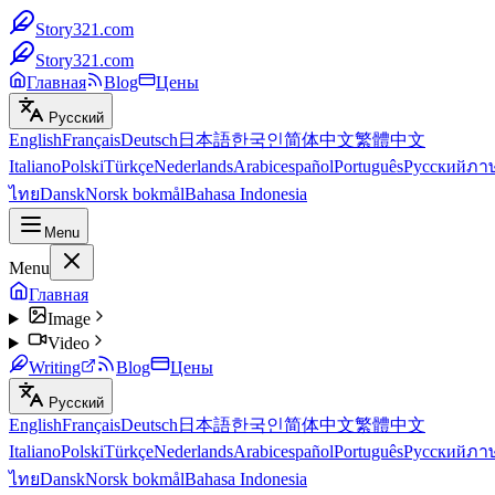
Story321.com
Story321.com
Главная
Blog
Цены
Русский
English
Français
Deutsch
日本語
한국인
简体中文
繁體中文
Italiano
Polski
Türkçe
Nederlands
Arabic
español
Português
Русский
ภา
ไทย
Dansk
Norsk bokmål
Bahasa Indonesia
Menu
Menu
Главная
Image
Video
Writing
Blog
Цены
Русский
English
Français
Deutsch
日本語
한국인
简体中文
繁體中文
Italiano
Polski
Türkçe
Nederlands
Arabic
español
Português
Русский
ภา
ไทย
Dansk
Norsk bokmål
Bahasa Indonesia