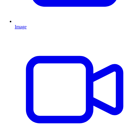
Image