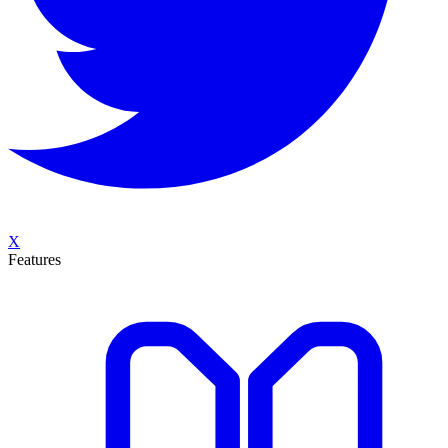
X
Features