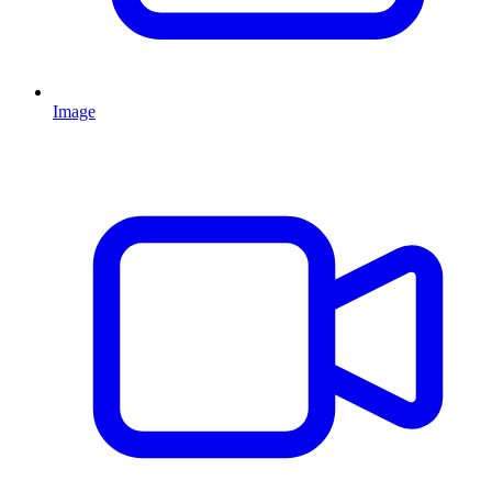
Image