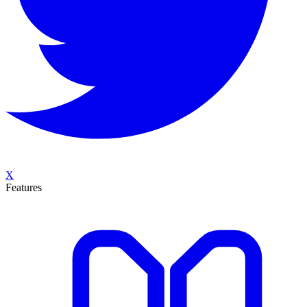
X
Features