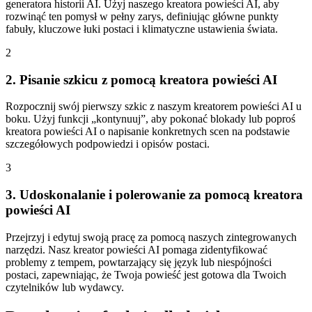
generatora historii AI. Użyj naszego kreatora powieści AI, aby
rozwinąć ten pomysł w pełny zarys, definiując główne punkty
fabuły, kluczowe łuki postaci i klimatyczne ustawienia świata.
2
2. Pisanie szkicu z pomocą kreatora powieści AI
Rozpocznij swój pierwszy szkic z naszym kreatorem powieści AI u
boku. Użyj funkcji „kontynuuj”, aby pokonać blokady lub poproś
kreatora powieści AI o napisanie konkretnych scen na podstawie
szczegółowych podpowiedzi i opisów postaci.
3
3. Udoskonalanie i polerowanie za pomocą kreatora
powieści AI
Przejrzyj i edytuj swoją pracę za pomocą naszych zintegrowanych
narzędzi. Nasz kreator powieści AI pomaga zidentyfikować
problemy z tempem, powtarzający się język lub niespójności
postaci, zapewniając, że Twoja powieść jest gotowa dla Twoich
czytelników lub wydawcy.