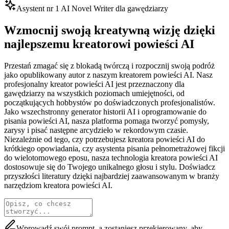
Asystent nr 1 AI Novel Writer dla gawędziarzy
Wzmocnij swoją kreatywną wizję dzięki
najlepszemu kreatorowi powieści AI
Przestań zmagać się z blokadą twórczą i rozpocznij swoją podróż
jako opublikowany autor z naszym kreatorem powieści AI. Nasz
profesjonalny kreator powieści AI jest przeznaczony dla
gawędziarzy na wszystkich poziomach umiejętności, od
początkujących hobbystów po doświadczonych profesjonalistów.
Jako wszechstronny generator historii AI i oprogramowanie do
pisania powieści AI, nasza platforma pomaga tworzyć pomysły,
zarysy i pisać następne arcydzieło w rekordowym czasie.
Niezależnie od tego, czy potrzebujesz kreatora powieści AI do
krótkiego opowiadania, czy asystenta pisania pełnometrażowej fikcji
do wielotomowego eposu, nasza technologia kreatora powieści AI
dostosowuje się do Twojego unikalnego głosu i stylu. Doświadcz
przyszłości literatury dzięki najbardziej zaawansowanym w branży
narzędziom kreatora powieści AI.
Wprowadź swój prompt, a zostaniesz przekierowany, aby