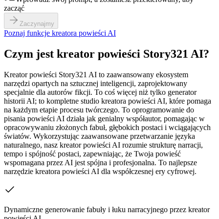
zacząć
Zaczynajmy
Poznaj funkcje kreatora powieści AI
Czym jest kreator powieści Story321 AI?
Kreator powieści Story321 AI to zaawansowany ekosystem
narzędzi opartych na sztucznej inteligencji, zaprojektowany
specjalnie dla autorów fikcji. To coś więcej niż tylko generator
historii AI; to kompletne studio kreatora powieści AI, które pomaga
na każdym etapie procesu twórczego. To oprogramowanie do
pisania powieści AI działa jak genialny współautor, pomagając w
opracowywaniu złożonych fabuł, głębokich postaci i wciągających
światów. Wykorzystując zaawansowane przetwarzanie języka
naturalnego, nasz kreator powieści AI rozumie strukturę narracji,
tempo i spójność postaci, zapewniając, że Twoja powieść
wspomagana przez AI jest spójna i profesjonalna. To najlepsze
narzędzie kreatora powieści AI dla współczesnej ery cyfrowej.
Dynamiczne generowanie fabuły i łuku narracyjnego przez kreator
powieści AI