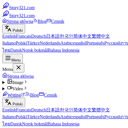
Story321.com
Story321.com
Strona główna
Blog
Cennik
Polski
English
Français
Deutsch
日本語
한국인
简体中文
繁體中文
Italiano
Polski
Türkçe
Nederlands
Arabic
español
Português
Русский
ภา
ไทย
Dansk
Norsk bokmål
Bahasa Indonesia
Menu
Menu
Strona główna
Image
Video
Writing
Blog
Cennik
Polski
English
Français
Deutsch
日本語
한국인
简体中文
繁體中文
Italiano
Polski
Türkçe
Nederlands
Arabic
español
Português
Русский
ภา
ไทย
Dansk
Norsk bokmål
Bahasa Indonesia