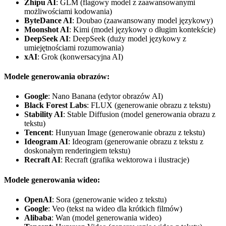
Zhipu AI
: GLM (flagowy model z zaawansowanymi
możliwościami kodowania)
ByteDance AI
: Doubao (zaawansowany model językowy)
Moonshot AI
: Kimi (model językowy o długim kontekście)
DeepSeek AI
: DeepSeek (duży model językowy z
umiejętnościami rozumowania)
xAI
: Grok (konwersacyjna AI)
Modele generowania obrazów:
Google
: Nano Banana (edytor obrazów AI)
Black Forest Labs
: FLUX (generowanie obrazu z tekstu)
Stability AI
: Stable Diffusion (model generowania obrazu z
tekstu)
Tencent
: Hunyuan Image (generowanie obrazu z tekstu)
Ideogram AI
: Ideogram (generowanie obrazu z tekstu z
doskonałym renderingiem tekstu)
Recraft AI
: Recraft (grafika wektorowa i ilustracje)
Modele generowania wideo:
OpenAI
: Sora (generowanie wideo z tekstu)
Google
: Veo (tekst na wideo dla krótkich filmów)
Alibaba
: Wan (model generowania wideo)