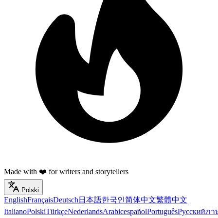
Made with ❤️ for writers and storytellers
Polski
English
Français
Deutsch
日本語
한국인
简体中文
繁體中文
Italiano
Polski
Türkçe
Nederlands
Arabic
español
Português
Русский
ภา