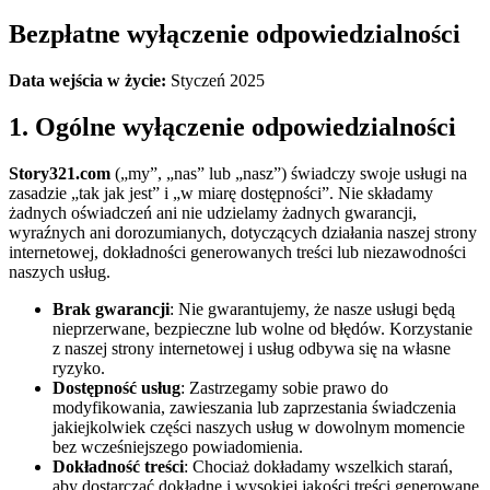
Bezpłatne wyłączenie odpowiedzialności
Data wejścia w życie:
Styczeń 2025
1. Ogólne wyłączenie odpowiedzialności
Story321.com
(„my”, „nas” lub „nasz”) świadczy swoje usługi na
zasadzie „tak jak jest” i „w miarę dostępności”. Nie składamy
żadnych oświadczeń ani nie udzielamy żadnych gwarancji,
wyraźnych ani dorozumianych, dotyczących działania naszej strony
internetowej, dokładności generowanych treści lub niezawodności
naszych usług.
Brak gwarancji
: Nie gwarantujemy, że nasze usługi będą
nieprzerwane, bezpieczne lub wolne od błędów. Korzystanie
z naszej strony internetowej i usług odbywa się na własne
ryzyko.
Dostępność usług
: Zastrzegamy sobie prawo do
modyfikowania, zawieszania lub zaprzestania świadczenia
jakiejkolwiek części naszych usług w dowolnym momencie
bez wcześniejszego powiadomienia.
Dokładność treści
: Chociaż dokładamy wszelkich starań,
aby dostarczać dokładne i wysokiej jakości treści generowane