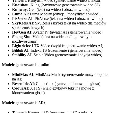
Tencent
: Hunyuan Video (generowanie wideo z tekstu)
Kuaishou
: Kling (2-minutowe generowanie wideo AI)
Runway
: Gen (tekst na wideo i obraz na wideo)
Luma AI
: Luma Modify (edycja i modyfikacja wideo)
PixVerse AI
: PixVerse (tekst na wideo i obraz na wideo)
SkyReels AI
: SkyReels (szybki tekst na wideo dla mediów
społecznościowych)
HeyGen AI
: Avatar IV (awatar AI i generowanie wideo)
Sheng Shu
: Vidu (tekst na wideo z długotrwałymi
możliwościami)
Lightricks
: LTX Video (szybkie generowanie wideo AI)
Bilibili AI
: IndexTTS (rozumienie i generowanie wideo)
Stability AI
: Stable Video (generowanie i edycja wideo)
Modele generowania audio:
MiniMax AI
: MiniMax Music (generowanie muzyki oparte
na AI)
Resemble AI
: Chatterbox (synteza i klonowanie głosu)
Coqui AI
: XTTS (wielojęzykowy tekst na mowę z
klonowaniem głosu)
Modele generowania 3D:
Tencent
: Hunyuan 3D (generowanie 3D z tekstu)