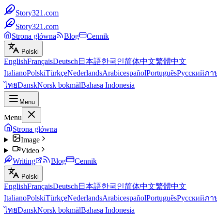
Story321.com
Story321.com
Strona główna
Blog
Cennik
Polski
English
Français
Deutsch
日本語
한국인
简体中文
繁體中文
Italiano
Polski
Türkçe
Nederlands
Arabic
español
Português
Русский
ภา
ไทย
Dansk
Norsk bokmål
Bahasa Indonesia
Menu
Menu
Strona główna
Image
Video
Writing
Blog
Cennik
Polski
English
Français
Deutsch
日本語
한국인
简体中文
繁體中文
Italiano
Polski
Türkçe
Nederlands
Arabic
español
Português
Русский
ภา
ไทย
Dansk
Norsk bokmål
Bahasa Indonesia