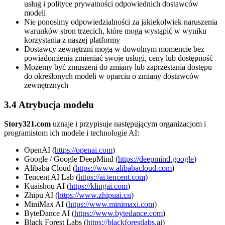
usług i polityce prywatności odpowiednich dostawców
modeli
Nie ponosimy odpowiedzialności za jakiekolwiek naruszenia
warunków stron trzecich, które mogą wystąpić w wyniku
korzystania z naszej platformy
Dostawcy zewnętrzni mogą w dowolnym momencie bez
powiadomienia zmieniać swoje usługi, ceny lub dostępność
Możemy być zmuszeni do zmiany lub zaprzestania dostępu
do określonych modeli w oparciu o zmiany dostawców
zewnętrznych
3.4 Atrybucja modelu
Story321.com
uznaje i przypisuje następującym organizacjom i
programistom ich modele i technologie AI:
OpenAI (
https://openai.com
)
Google / Google DeepMind (
https://deepmind.google
)
Alibaba Cloud (
https://www.alibabacloud.com
)
Tencent AI Lab (
https://ai.tencent.com
)
Kuaishou AI (
https://klingai.com
)
Zhipu AI (
https://www.zhipuai.cn
)
MiniMax AI (
https://www.minimaxi.com
)
ByteDance AI (
https://www.bytedance.com
)
Black Forest Labs (
https://blackforestlabs.ai
)