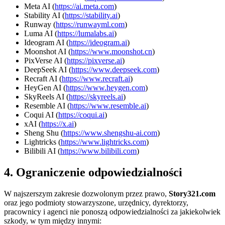
Meta AI (
https://ai.meta.com
)
Stability AI (
https://stability.ai
)
Runway (
https://runwayml.com
)
Luma AI (
https://lumalabs.ai
)
Ideogram AI (
https://ideogram.ai
)
Moonshot AI (
https://www.moonshot.cn
)
PixVerse AI (
https://pixverse.ai
)
DeepSeek AI (
https://www.deepseek.com
)
Recraft AI (
https://www.recraft.ai
)
HeyGen AI (
https://www.heygen.com
)
SkyReels AI (
https://skyreels.ai
)
Resemble AI (
https://www.resemble.ai
)
Coqui AI (
https://coqui.ai
)
xAI (
https://x.ai
)
Sheng Shu (
https://www.shengshu-ai.com
)
Lightricks (
https://www.lightricks.com
)
Bilibili AI (
https://www.bilibili.com
)
4. Ograniczenie odpowiedzialności
W najszerszym zakresie dozwolonym przez prawo,
Story321.com
oraz jego podmioty stowarzyszone, urzędnicy, dyrektorzy,
pracownicy i agenci nie ponoszą odpowiedzialności za jakiekolwiek
szkody, w tym między innymi: