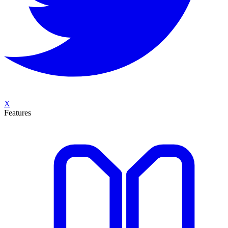
X
Features