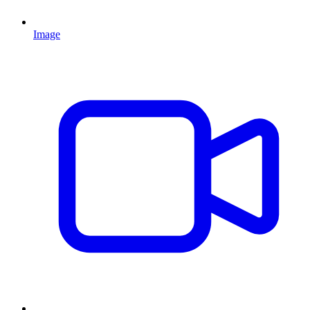
Image