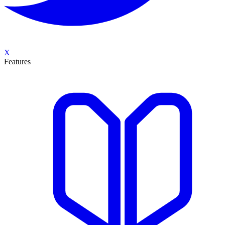
X
Features