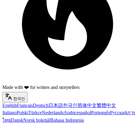
Made with ❤️ for writers and storytellers
한국인
English
Français
Deutsch
日本語
한국인
简体中文
繁體中文
Italiano
Polski
Türkçe
Nederlands
Arabic
español
Português
Русский
ภา
ไทย
Dansk
Norsk bokmål
Bahasa Indonesia