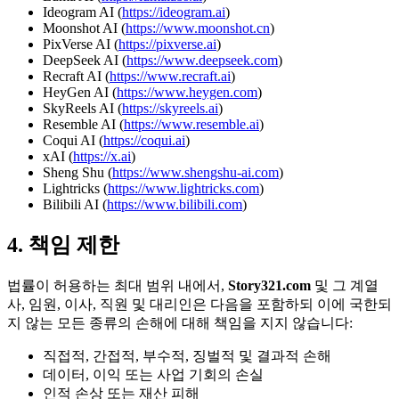
Ideogram AI (
https://ideogram.ai
)
Moonshot AI (
https://www.moonshot.cn
)
PixVerse AI (
https://pixverse.ai
)
DeepSeek AI (
https://www.deepseek.com
)
Recraft AI (
https://www.recraft.ai
)
HeyGen AI (
https://www.heygen.com
)
SkyReels AI (
https://skyreels.ai
)
Resemble AI (
https://www.resemble.ai
)
Coqui AI (
https://coqui.ai
)
xAI (
https://x.ai
)
Sheng Shu (
https://www.shengshu-ai.com
)
Lightricks (
https://www.lightricks.com
)
Bilibili AI (
https://www.bilibili.com
)
4. 책임 제한
법률이 허용하는 최대 범위 내에서,
Story321.com
및 그 계열
사, 임원, 이사, 직원 및 대리인은 다음을 포함하되 이에 국한되
지 않는 모든 종류의 손해에 대해 책임을 지지 않습니다:
직접적, 간접적, 부수적, 징벌적 및 결과적 손해
데이터, 이익 또는 사업 기회의 손실
인적 손상 또는 재산 피해