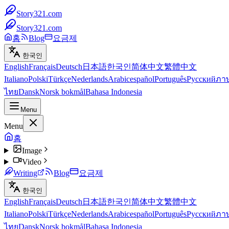
Story321.com
Story321.com
홈
Blog
요금제
한국인
English
Français
Deutsch
日本語
한국인
简体中文
繁體中文
Italiano
Polski
Türkçe
Nederlands
Arabic
español
Português
Русский
ภา
ไทย
Dansk
Norsk bokmål
Bahasa Indonesia
Menu
Menu
홈
Image
Video
Writing
Blog
요금제
한국인
English
Français
Deutsch
日本語
한국인
简体中文
繁體中文
Italiano
Polski
Türkçe
Nederlands
Arabic
español
Português
Русский
ภา
ไทย
Dansk
Norsk bokmål
Bahasa Indonesia