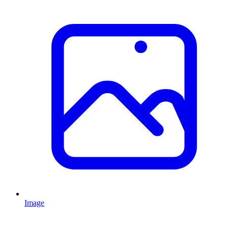
Image