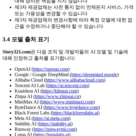
대해 당사는 책임을 지지 않습니다
제3자 제공업체는 사전 통지 없이 언제든지 서비스, 가격
또는 가용성을 변경할 수 있습니다
제3자 제공업체의 변경사항에 따라 특정 모델에 대한 접
근을 수정하거나 중단해야 할 수 있습니다
3.4 모델 출처 표기
Story321.com
은 다음 조직 및 개발자들의 AI 모델 및 기술에
대해 인정하고 출처를 표기합니다:
OpenAI (
https://openai.com
)
Google / Google DeepMind (
https://deepmind.google
)
Alibaba Cloud (
https://www.alibabacloud.com
)
Tencent AI Lab (
https://ai.tencent.com
)
Kuaishou AI (
https://klingai.com
)
Zhipu AI (
https://www.zhipuai.cn
)
MiniMax AI (
https://www.minimaxi.com
)
ByteDance AI (
https://www.bytedance.com
)
Black Forest Labs (
https://blackforestlabs.ai
)
Meta AI (
https://ai.meta.com
)
Stability AI (
https://stability.ai
)
Runway (
https://runwayml.com
)
Luma AI (
https://lumalabs.ai
)