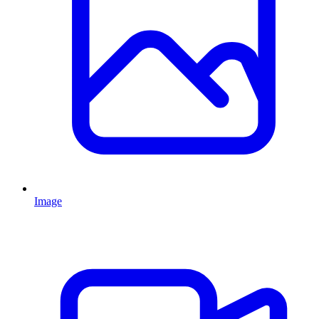
Image