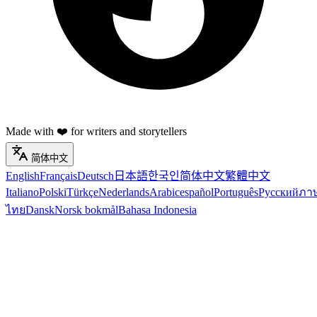
Made with ❤️ for writers and storytellers
简体中文
English
Français
Deutsch
日本語
한국인
简体中文
繁體中文
Italiano
Polski
Türkçe
Nederlands
Arabic
español
Português
Русский
ภา
ไทย
Dansk
Norsk bokmål
Bahasa Indonesia