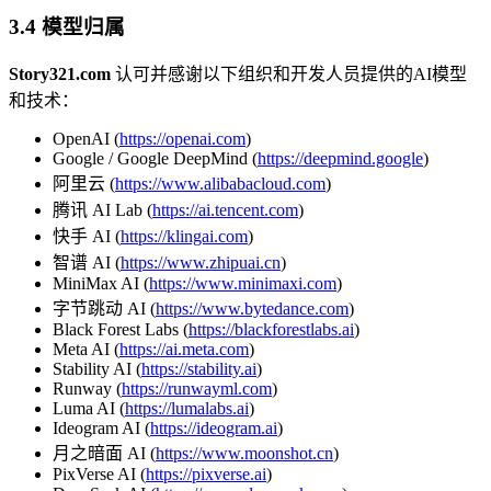
3.4 模型归属
Story321.com
认可并感谢以下组织和开发人员提供的AI模型
和技术：
OpenAI (
https://openai.com
)
Google / Google DeepMind (
https://deepmind.google
)
阿里云 (
https://www.alibabacloud.com
)
腾讯 AI Lab (
https://ai.tencent.com
)
快手 AI (
https://klingai.com
)
智谱 AI (
https://www.zhipuai.cn
)
MiniMax AI (
https://www.minimaxi.com
)
字节跳动 AI (
https://www.bytedance.com
)
Black Forest Labs (
https://blackforestlabs.ai
)
Meta AI (
https://ai.meta.com
)
Stability AI (
https://stability.ai
)
Runway (
https://runwayml.com
)
Luma AI (
https://lumalabs.ai
)
Ideogram AI (
https://ideogram.ai
)
月之暗面 AI (
https://www.moonshot.cn
)
PixVerse AI (
https://pixverse.ai
)