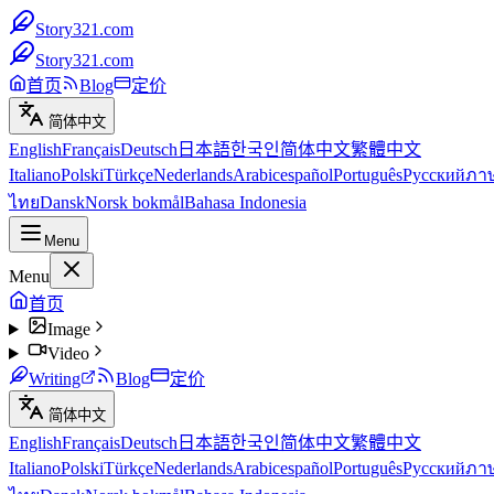
Story321.com
Story321.com
首页
Blog
定价
简体中文
English
Français
Deutsch
日本語
한국인
简体中文
繁體中文
Italiano
Polski
Türkçe
Nederlands
Arabic
español
Português
Русский
ภา
ไทย
Dansk
Norsk bokmål
Bahasa Indonesia
Menu
Menu
首页
Image
Video
Writing
Blog
定价
简体中文
English
Français
Deutsch
日本語
한국인
简体中文
繁體中文
Italiano
Polski
Türkçe
Nederlands
Arabic
español
Português
Русский
ภา