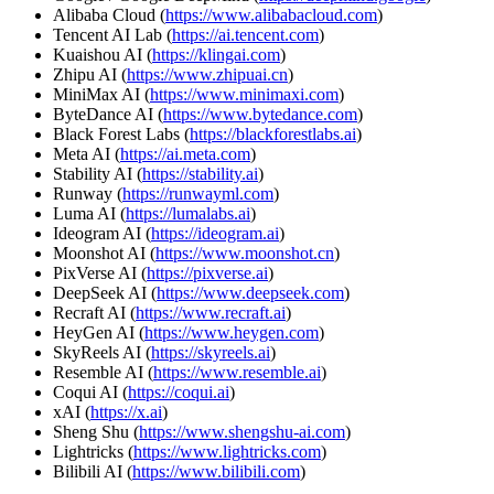
Alibaba Cloud (
https://www.alibabacloud.com
)
Tencent AI Lab (
https://ai.tencent.com
)
Kuaishou AI (
https://klingai.com
)
Zhipu AI (
https://www.zhipuai.cn
)
MiniMax AI (
https://www.minimaxi.com
)
ByteDance AI (
https://www.bytedance.com
)
Black Forest Labs (
https://blackforestlabs.ai
)
Meta AI (
https://ai.meta.com
)
Stability AI (
https://stability.ai
)
Runway (
https://runwayml.com
)
Luma AI (
https://lumalabs.ai
)
Ideogram AI (
https://ideogram.ai
)
Moonshot AI (
https://www.moonshot.cn
)
PixVerse AI (
https://pixverse.ai
)
DeepSeek AI (
https://www.deepseek.com
)
Recraft AI (
https://www.recraft.ai
)
HeyGen AI (
https://www.heygen.com
)
SkyReels AI (
https://skyreels.ai
)
Resemble AI (
https://www.resemble.ai
)
Coqui AI (
https://coqui.ai
)
xAI (
https://x.ai
)
Sheng Shu (
https://www.shengshu-ai.com
)
Lightricks (
https://www.lightricks.com
)
Bilibili AI (
https://www.bilibili.com
)