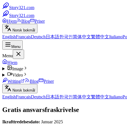
Story321.com
Story321.com
Hjem
Blog
Priser
Norsk bokmål
English
Français
Deutsch
日本語
한국인
简体中文
繁體中文
Italiano
Po
Menu
Menu
Hjem
Image
Video
Writing
Blog
Priser
Norsk bokmål
English
Français
Deutsch
日本語
한국인
简体中文
繁體中文
Italiano
Po
Gratis ansvarsfraskrivelse
Ikrafttredelsesdato:
Januar 2025