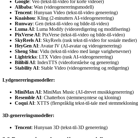
Google
: Veo (tekst-til-video for korte videoer)
Alibaba
: Wan (videogenereringsmodell)
Tencent
: Hunyuan Video (tekst-til-video generering)
Kuaishou
: Kling (2-minutters AI-videogenerering)
Runway
: Gen (tekst-til-video og bilde-til-video)
Luma AI
: Luma Modify (videoredigering og modifisering)
PixVerse AI
: PixVerse (tekst-til-video og bilde-til-video)
SkyReels AI
: SkyReels (rask tekst-til-video for sosiale medier)
HeyGen AI
: Avatar IV (AI-avatar og videogenerering)
Sheng Shu
: Vidu (tekst-til-video med lange varighetsevner)
Lightricks
: LTX Video (rask AI-videogenerering)
Bilibili AI
: IndexTTS (videoforståelse og generering)
Stability AI
: Stable Video (videogenerering og redigering)
Lydgenereringsmodeller:
MiniMax AI
: MiniMax Music (AI-drevet musikkgenerering)
Resemble AI
: Chatterbox (stemmesyntese og kloning)
Coqui AI
: XTTS (flerspråklig tekst-til-tale med stemmekloning
3D-genereringsmodeller:
Tencent
: Hunyuan 3D (tekst-til-3D generering)