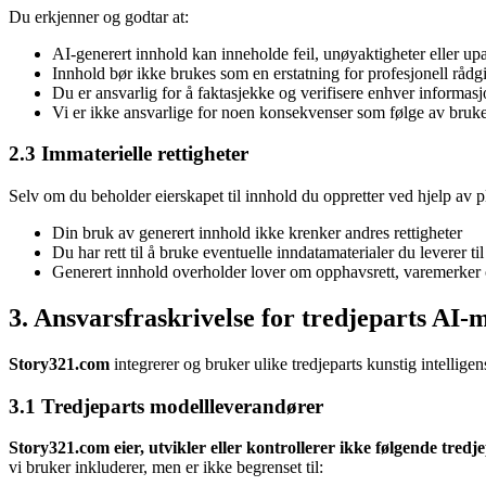
Du erkjenner og godtar at:
AI-generert innhold kan inneholde feil, unøyaktigheter eller up
Innhold bør ikke brukes som en erstatning for profesjonell rådg
Du er ansvarlig for å faktasjekke og verifisere enhver informasj
Vi er ikke ansvarlige for noen konsekvenser som følge av bruk
2.3 Immaterielle rettigheter
Selv om du beholder eierskapet til innhold du oppretter ved hjelp av pla
Din bruk av generert innhold ikke krenker andres rettigheter
Du har rett til å bruke eventuelle inndatamaterialer du leverer til
Generert innhold overholder lover om opphavsrett, varemerker o
3. Ansvarsfraskrivelse for tredjeparts AI-
Story321.com
integrerer og bruker ulike tredjeparts kunstig intelligens
3.1 Tredjeparts modellleverandører
Story321.com eier, utvikler eller kontrollerer ikke følgende tredje
vi bruker inkluderer, men er ikke begrenset til: