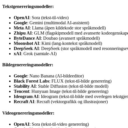
Tekstgenereringsmodeller:
OpenAI
: Sora (tekst-til-video)
Google
: Gemini (multimodal AI-assistent)
Meta AI
: Llama (åpen kildekode stor språkmodell)
Zhipu AI
: GLM (flagskipmodell med avanserte kodeegenskap
ByteDance AI
: Doubao (avansert språkmodell)
Moonshot AI
: Kimi (lang-kontekst språkmodell)
DeepSeek AI
: DeepSeek (stor språkmodell med resonneringse
xAI
: Grok (samtale-AI)
Bildegenereringsmodeller:
Google
: Nano Banana (AI-bildeeditor)
Black Forest Labs
: FLUX (tekst-til-bilde generering)
Stability AI
: Stable Diffusion (tekst-til-bilde modell)
Tencent
: Hunyuan Image (tekst-til-bilde generering)
Ideogram AI
: Ideogram (tekst-til-bilde med overlegen tekstgje
Recraft AI
: Recraft (vektorgrafikk og illustrasjoner)
Videogenereringsmodeller:
OpenAI
: Sora (tekst-til-video generering)