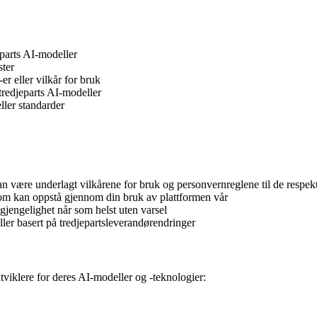
jeparts AI-modeller
ster
er eller vilkår for bruk
 tredjeparts AI-modeller
ller standarder
n være underlagt vilkårene for bruk og personvernreglene til de respe
 som kan oppstå gjennom din bruk av plattformen vår
lgjengelighet når som helst uten varsel
ller basert på tredjepartsleverandørendringer
tviklere for deres AI-modeller og -teknologier: