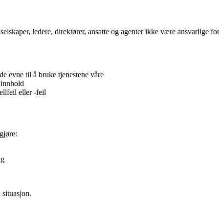
 selskaper, ledere, direktører, ansatte og agenter ikke være ansvarlige fo
e evne til å bruke tjenestene våre
 innhold
feil eller -feil
gjøre:
ng
 situasjon.