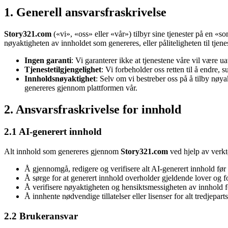
1. Generell ansvarsfraskrivelse
Story321.com
(«vi», «oss» eller «vår») tilbyr sine tjenester på en «so
nøyaktigheten av innholdet som genereres, eller påliteligheten til tjene
Ingen garanti
: Vi garanterer ikke at tjenestene våre vil være uav
Tjenestetilgjengelighet
: Vi forbeholder oss retten til å endre, 
Innholdsnøyaktighet
: Selv om vi bestreber oss på å tilby nøya
genereres gjennom plattformen vår.
2. Ansvarsfraskrivelse for innhold
2.1 AI-generert innhold
Alt innhold som genereres gjennom
Story321.com
ved hjelp av verktø
Å gjennomgå, redigere og verifisere alt AI-generert innhold før
Å sørge for at generert innhold overholder gjeldende lover og fo
Å verifisere nøyaktigheten og hensiktsmessigheten av innhold fo
Å innhente nødvendige tillatelser eller lisenser for alt tredjepart
2.2 Brukeransvar