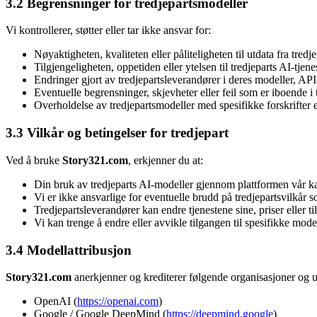
3.2 Begrensninger for tredjepartsmodeller
Vi kontrollerer, støtter eller tar ikke ansvar for:
Nøyaktigheten, kvaliteten eller påliteligheten til utdata fra tred
Tilgjengeligheten, oppetiden eller ytelsen til tredjeparts AI-tjene
Endringer gjort av tredjepartsleverandører i deres modeller, API-
Eventuelle begrensninger, skjevheter eller feil som er iboende i
Overholdelse av tredjepartsmodeller med spesifikke forskrifter e
3.3 Vilkår og betingelser for tredjepart
Ved å bruke
Story321.com
, erkjenner du at:
Din bruk av tredjeparts AI-modeller gjennom plattformen vår ka
Vi er ikke ansvarlige for eventuelle brudd på tredjepartsvilkår
Tredjepartsleverandører kan endre tjenestene sine, priser eller ti
Vi kan trenge å endre eller avvikle tilgangen til spesifikke mode
3.4 Modellattribusjon
Story321.com
anerkjenner og krediterer følgende organisasjoner og u
OpenAI (
https://openai.com
)
Google / Google DeepMind (
https://deepmind.google
)