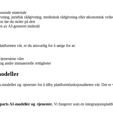
assende materiale
ivning, juridisk rådgivning, medisinsk rådgivning eller økonomisk veil
on før du stoler på den
en av AI-generert innhold
ttformen vår, er du ansvarlig for å sørge for at:
 tjenestene våre
g andre immaterielle rettigheter
modeller
-modeller og -tjenester for å tilby plattformfunksjonaliteten vår. Det er v
parts AI-modeller og -tjenester.
Vi fungerer som en integrasjonsplattf