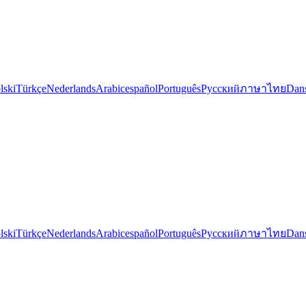
lski
Türkçe
Nederlands
Arabic
español
Português
Русский
ภาษาไทย
Dan
lski
Türkçe
Nederlands
Arabic
español
Português
Русский
ภาษาไทย
Dan