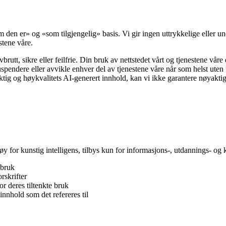
m den er» og «som tilgjengelig» basis. Vi gir ingen uttrykkelige eller un
stene våre.
brutt, sikre eller feilfrie. Din bruk av nettstedet vårt og tjenestene våre 
suspendere eller avvikle enhver del av tjenestene våre når som helst uten 
ktig og høykvalitets AI-generert innhold, kan vi ikke garantere nøyaktigh
y for kunstig intelligens, tilbys kun for informasjons-, utdannings- og 
 bruk
rskrifter
r deres tiltenkte bruk
sinnhold som det refereres til