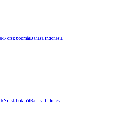
sk
Norsk bokmål
Bahasa Indonesia
sk
Norsk bokmål
Bahasa Indonesia