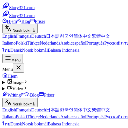
Story321.com
Story321.com
Hjem
Blog
Priser
Norsk bokmål
English
Français
Deutsch
日本語
한국인
简体中文
繁體中文
Italiano
Polski
Türkçe
Nederlands
Arabic
español
Português
Русский
ภา
ไทย
Dansk
Norsk bokmål
Bahasa Indonesia
Menu
Menu
Hjem
Image
Video
Writing
Blog
Priser
Norsk bokmål
English
Français
Deutsch
日本語
한국인
简体中文
繁體中文
Italiano
Polski
Türkçe
Nederlands
Arabic
español
Português
Русский
ภา
ไทย
Dansk
Norsk bokmål
Bahasa Indonesia