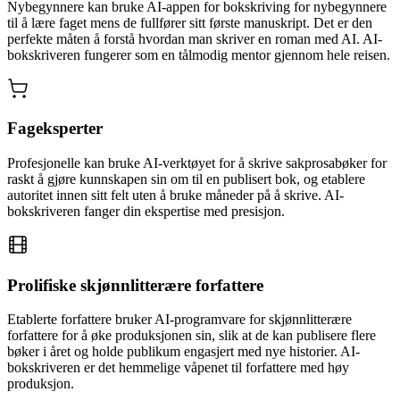
Nybegynnere kan bruke AI-appen for bokskriving for nybegynnere
til å lære faget mens de fullfører sitt første manuskript. Det er den
perfekte måten å forstå hvordan man skriver en roman med AI. AI-
bokskriveren fungerer som en tålmodig mentor gjennom hele reisen.
Fageksperter
Profesjonelle kan bruke AI-verktøyet for å skrive sakprosabøker for
raskt å gjøre kunnskapen sin om til en publisert bok, og etablere
autoritet innen sitt felt uten å bruke måneder på å skrive. AI-
bokskriveren fanger din ekspertise med presisjon.
Prolifiske skjønnlitterære forfattere
Etablerte forfattere bruker AI-programvare for skjønnlitterære
forfattere for å øke produksjonen sin, slik at de kan publisere flere
bøker i året og holde publikum engasjert med nye historier. AI-
bokskriveren er det hemmelige våpenet til forfattere med høy
produksjon.