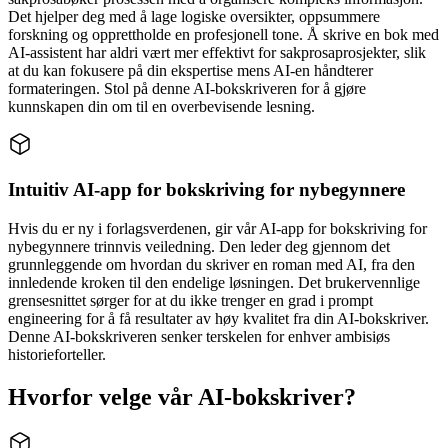
Det hjelper deg med å lage logiske oversikter, oppsummere
forskning og opprettholde en profesjonell tone. Å skrive en bok med
AI-assistent har aldri vært mer effektivt for sakprosaprosjekter, slik
at du kan fokusere på din ekspertise mens AI-en håndterer
formateringen. Stol på denne AI-bokskriveren for å gjøre
kunnskapen din om til en overbevisende lesning.
Intuitiv AI-app for bokskriving for nybegynnere
Hvis du er ny i forlagsverdenen, gir vår AI-app for bokskriving for
nybegynnere trinnvis veiledning. Den leder deg gjennom det
grunnleggende om hvordan du skriver en roman med AI, fra den
innledende kroken til den endelige løsningen. Det brukervennlige
grensesnittet sørger for at du ikke trenger en grad i prompt
engineering for å få resultater av høy kvalitet fra din AI-bokskriver.
Denne AI-bokskriveren senker terskelen for enhver ambisiøs
historieforteller.
Hvorfor velge vår AI-bokskriver?