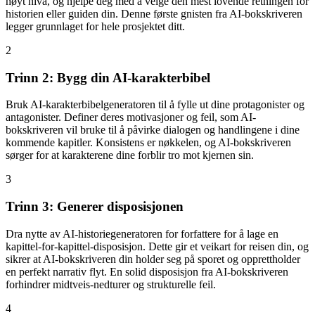
høyt nivå, og hjelpe deg med å velge den mest lovende retningen for
historien eller guiden din. Denne første gnisten fra AI-bokskriveren
legger grunnlaget for hele prosjektet ditt.
2
Trinn 2: Bygg din AI-karakterbibel
Bruk AI-karakterbibelgeneratoren til å fylle ut dine protagonister og
antagonister. Definer deres motivasjoner og feil, som AI-
bokskriveren vil bruke til å påvirke dialogen og handlingene i dine
kommende kapitler. Konsistens er nøkkelen, og AI-bokskriveren
sørger for at karakterene dine forblir tro mot kjernen sin.
3
Trinn 3: Generer disposisjonen
Dra nytte av AI-historiegeneratoren for forfattere for å lage en
kapittel-for-kapittel-disposisjon. Dette gir et veikart for reisen din, og
sikrer at AI-bokskriveren din holder seg på sporet og opprettholder
en perfekt narrativ flyt. En solid disposisjon fra AI-bokskriveren
forhindrer midtveis-nedturer og strukturelle feil.
4