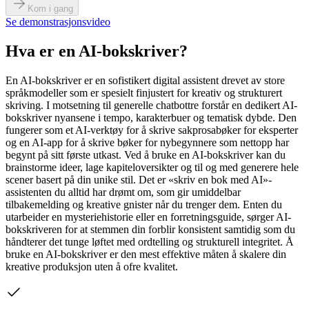
Kom i gang
Se demonstrasjonsvideo
Hva er en AI-bokskriver?
En AI-bokskriver er en sofistikert digital assistent drevet av store
språkmodeller som er spesielt finjustert for kreativ og strukturert
skriving. I motsetning til generelle chatbottre forstår en dedikert AI-
bokskriver nyansene i tempo, karakterbuer og tematisk dybde. Den
fungerer som et AI-verktøy for å skrive sakprosabøker for eksperter
og en AI-app for å skrive bøker for nybegynnere som nettopp har
begynt på sitt første utkast. Ved å bruke en AI-bokskriver kan du
brainstorme ideer, lage kapiteloversikter og til og med generere hele
scener basert på din unike stil. Det er «skriv en bok med AI»-
assistenten du alltid har drømt om, som gir umiddelbar
tilbakemelding og kreative gnister når du trenger dem. Enten du
utarbeider en mysteriehistorie eller en forretningsguide, sørger AI-
bokskriveren for at stemmen din forblir konsistent samtidig som du
håndterer det tunge løftet med ordtelling og strukturell integritet. Å
bruke en AI-bokskriver er den mest effektive måten å skalere din
kreative produksjon uten å ofre kvalitet.