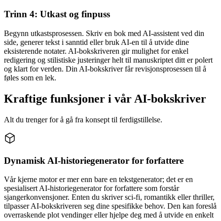
Trinn 4: Utkast og finpuss
Begynn utkastsprosessen. Skriv en bok med AI-assistent ved din
side, generer tekst i sanntid eller bruk AI-en til å utvide dine
eksisterende notater. AI-bokskriveren gir mulighet for enkel
redigering og stilistiske justeringer helt til manuskriptet ditt er polert
og klart for verden. Din AI-bokskriver får revisjonsprosessen til å
føles som en lek.
Kraftige funksjoner i vår AI-bokskriver
Alt du trenger for å gå fra konsept til ferdigstillelse.
Dynamisk AI-historiegenerator for forfattere
Vår kjerne motor er mer enn bare en tekstgenerator; det er en
spesialisert AI-historiegenerator for forfattere som forstår
sjangerkonvensjoner. Enten du skriver sci-fi, romantikk eller thriller,
tilpasser AI-bokskriveren seg dine spesifikke behov. Den kan foreslå
overraskende plot vendinger eller hjelpe deg med å utvide en enkelt