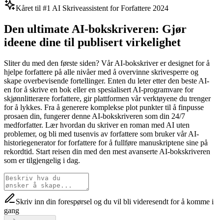
Kåret til #1 AI Skriveassistent for Forfattere 2024
Den ultimate AI-bokskriveren: Gjør
ideene dine til publisert virkelighet
Sliter du med den første siden? Vår AI-bokskriver er designet for å
hjelpe forfattere på alle nivåer med å overvinne skrivesperre og
skape overbevisende fortellinger. Enten du leter etter den beste AI-
en for å skrive en bok eller en spesialisert AI-programvare for
skjønnlitterære forfattere, gir plattformen vår verktøyene du trenger
for å lykkes. Fra å generere komplekse plot punkter til å finpusse
prosaen din, fungerer denne AI-bokskriveren som din 24/7
medforfatter. Lær hvordan du skriver en roman med AI uten
problemer, og bli med tusenvis av forfattere som bruker vår AI-
historiegenerator for forfattere for å fullføre manuskriptene sine på
rekordtid. Start reisen din med den mest avanserte AI-bokskriveren
som er tilgjengelig i dag.
Skriv inn din forespørsel og du vil bli videresendt for å komme i
gang