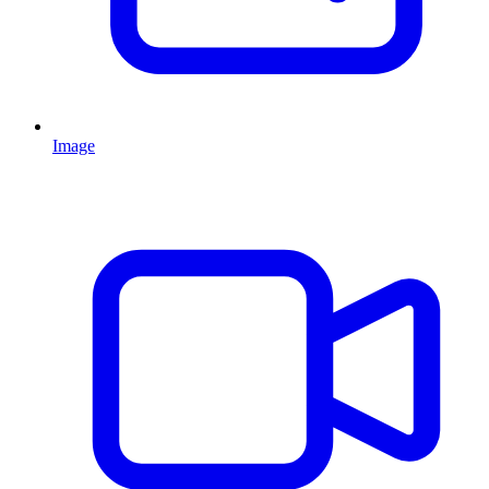
Image