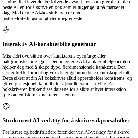
setning til et levende, beskrivende avsnitt, noe som gjør det til den
beste AI-en for å skrive en bok som er tilgjengelig på markedet i
dag. Med denne AI-bokskriveren er dine
historiefortellingsmuligheter ubegrensede.
Interaktiv AI-karakterbibelgenerator
Mist aldri oversikten over karakterens øyenfarge eller
bakgrunnshistorie igjen. Den integrerte AI-karakterbibelgeneratoren
hjelper deg med å skape dype, flerdimensjonale karakterer. Den
sporer trekk, forhold og vekstbuer gjennom hele manuskriptet ditt.
Dette sikrer at din AI-bokskriver alltid opprettholder konsistens, og
gir en profesjonell kant til din skjønnlitterære skriving. AI-
bokskriveren bruker disse dataene for å sikre at hver interaksjon
føles autentisk for karakterens stemme.
Strukturert AI-verktøy for å skrive sakprosabøker
For lærere og bedriftsledere forenkler vårt AI-verktøy for å skrive
sakprosabøker prosessen med å organisere kompleks informasjon.