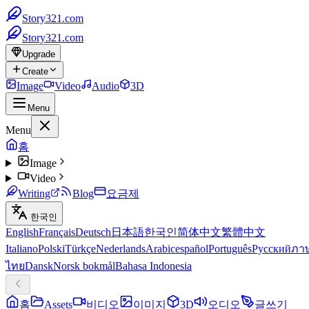
Story321.com
Story321.com
Upgrade
Create
Image
Video
Audio
3D
Menu
Menu
홈
Image
Video
Writing
Blog
요금제
한국인
English
Français
Deutsch
日本語
한국인
简体中文
繁體中文
Italiano
Polski
Türkçe
Nederlands
Arabic
español
Português
Русский
ภา
ไทย
Dansk
Norsk bokmål
Bahasa Indonesia
홈
Assets
비디오
이미지
3D
오디오
글쓰기