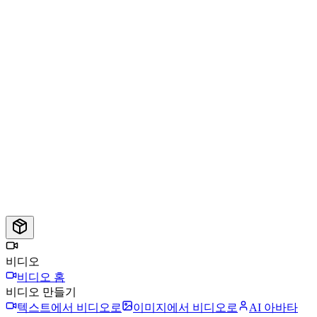
비디오
비디오 홈
비디오 만들기
텍스트에서 비디오로
이미지에서 비디오로
AI 아바타