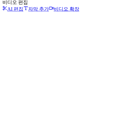
비디오 편집
AI 편집
자막 추가
비디오 확장