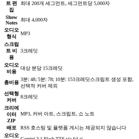
트 편
최대 200개 세그먼트, 세그먼트당 5,000자
집
Show
최대 4,000자
Notes
오디오
MP3
형식
스크립
트 비
3크레딧
용
오디오
대상 분당 15크레딧
비용
3분: 48; 5분: 78; 10분: 153크레딧
스크립트 생성 포함,
총비용
선택적 커버 제외
선택형
8크레딧
커버
크리에
MP3, 커버 아트, 스크립트, 쇼 노트
이터
ZIP
배포
RSS 호스팅 및 플랫폼 게시는 제공되지 않습니다
오디오
Gemini 3.1 Flash TTS via fal.ai