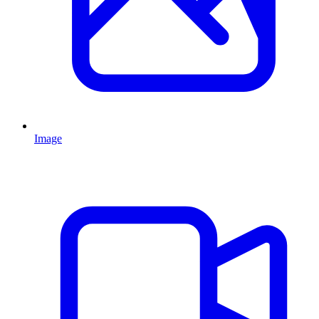
Image