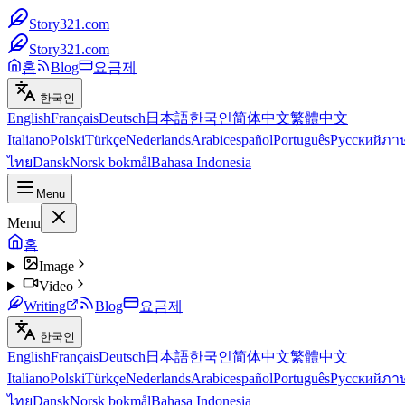
Story321.com
Story321.com
홈
Blog
요금제
한국인
English
Français
Deutsch
日本語
한국인
简体中文
繁體中文
Italiano
Polski
Türkçe
Nederlands
Arabic
español
Português
Русский
ภา
ไทย
Dansk
Norsk bokmål
Bahasa Indonesia
Menu
Menu
홈
Image
Video
Writing
Blog
요금제
한국인
English
Français
Deutsch
日本語
한국인
简体中文
繁體中文
Italiano
Polski
Türkçe
Nederlands
Arabic
español
Português
Русский
ภา
ไทย
Dansk
Norsk bokmål
Bahasa Indonesia